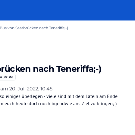
Bus von Saarbrücken nach Teneriffa;-)
rücken nach Teneriffa;-)
Aufrufe
b am
20. Juli 2022, 10:45
 editiert von _aqua_sports_
 so einiges überlegen - viele sind mit dem Latein am Ende
, um euch heute doch noch irgendwie ans Ziel zu bringen;-)