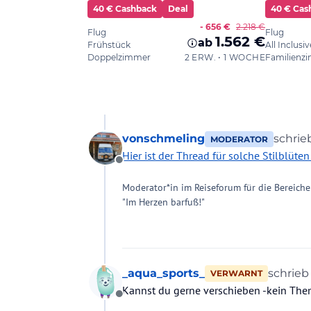
vonschmeling
schri
MODERATOR
zuletzt
Hier ist der Thread für solche Stilblüten 
Offline
Moderator*in im Reiseforum für die Bereiche
"Im Herzen barfuß!"
_aqua_sports_
schrie
VERWARNT
zuletzt
Kannst du gerne verschieben -kein Th
Offline