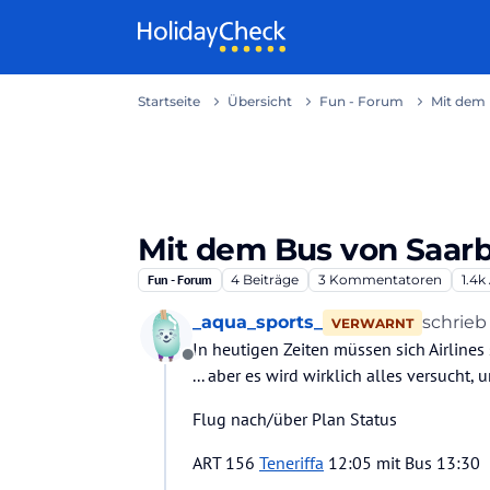
Weiter zum Inhalt
Startseite
Übersicht
Fun - Forum
Mit dem 
Mit dem Bus von Saarb
Fun - Forum
4
Beiträge
3
Kommentatoren
1.4k
_aqua_sports_
schrie
VERWARNT
zuletzt
In heutigen Zeiten müssen sich Airlines
Offline
... aber es wird wirklich alles versucht
Flug nach/über Plan Status
ART 156
Teneriffa
12:05 mit Bus 13:30