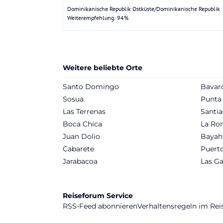
Dominikanische Republik Ostküste/Dominikanische Republik
Weiterempfehlung: 94%
Weitere beliebte Orte
Santo Domingo
Bavar
Sosua
Punta
Las Terrenas
Santia
Boca Chica
La Ro
Juan Dolio
Bayah
Cabarete
Puerto
Jarabacoa
Las Ga
Reiseforum Service
RSS-Feed abonnieren
Verhaltensregeln im Re