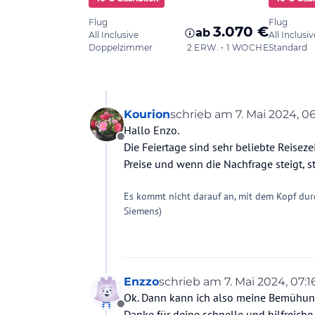
Kourion
schrieb am
7. Mai 2024, 06
zuletzt editiert von
Hallo Enzo.
Offline
Die Feiertage sind sehr beliebte Reiseze
Preise und wenn die Nachfrage steigt, s
Es kommt nicht darauf an, mit dem Kopf dur
Siemens)
Enzzo
schrieb am
7. Mai 2024, 07:1
zuletzt editiert von
Ok. Dann kann ich also meine Bemühun
Offline
Danke für deine schnelle und hilfreiche