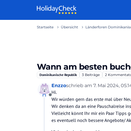
Weiter zum Inhalt
Startseite
Übersicht
Länderforen Dominikanisc
Wann am besten buchen
Dominikanische Republik
3
Beiträge
2
Kommentat
Enzzo
schrieb am
7. Mai 2024, 05:1
zuletzt editiert von
Hi.
Offline
Wir würden gern das erste mal über Ne
Wir denken da an eine Pauschalreise i
Vielleicht könnt Ihr mir ein Paar Tipp
es eventuell noch bessere Angebote/ A