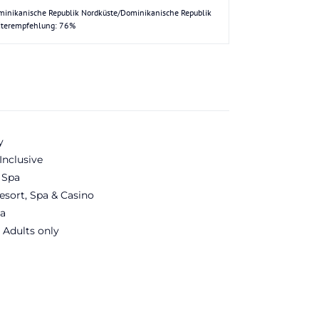
inikanische Republik Nordküste/Dominikanische Republik
iterempfehlung: 76%
y
Inclusive
 Spa
esort, Spa & Casino
a
 Adults only