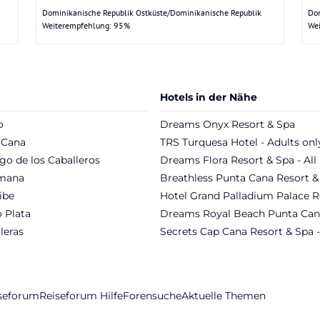
Dominikanische Republik Ostküste/Dominikanische Republik
Dom
Weiterempfehlung: 95%
We
Hotels in der Nähe
o
Dreams Onyx Resort & Spa
 Cana
TRS Turquesa Hotel - Adults onl
go de los Caballeros
Dreams Flora Resort & Spa - All 
mana
Breathless Punta Cana Resort &
ibe
Hotel Grand Palladium Palace R
 Plata
Dreams Royal Beach Punta Can
leras
Secrets Cap Cana Resort & Spa -
iseforum
Reiseforum Hilfe
Forensuche
Aktuelle Themen