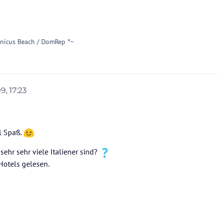
inicus Beach / DomRep °~
9, 17:23
l Spaß.
sehr sehr viele Italiener sind?
Hotels gelesen.