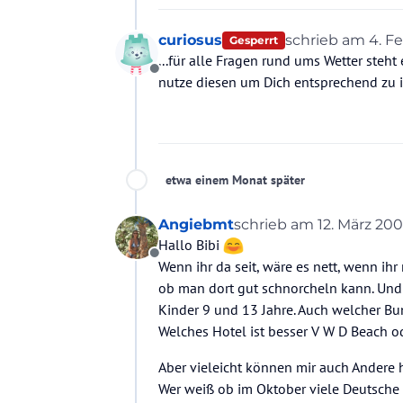
curiosus
schrieb am
4. Fe
Gesperrt
zuletzt editiert 
...für alle Fragen rund ums Wetter steh
Offline
nutze diesen um Dich entsprechend zu i
etwa einem Monat später
Angiebmt
schrieb am
12. März 2009
zuletzt editiert von
Hallo Bibi
Offline
Wenn ihr da seit, wäre es nett, wenn ihr
ob man dort gut schnorcheln kann. Und o
Kinder 9 und 13 Jahre. Auch welcher Bu
Welches Hotel ist besser V W D Beach o
Aber vieleicht können mir auch Andere 
Wer weiß ob im Oktober viele Deutsche 