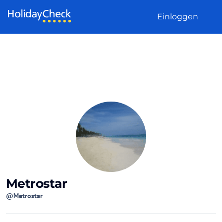
Weiter zum Inhalt
Einloggen
Metrostar
@Metrostar