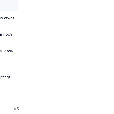
 so etwas
er noch
hrieben,
gesagt
#5