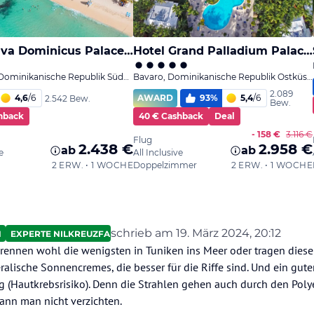
schrieb am
19. März 2024, 20:12
N
EXPERTE NILKREUZFAHRTEN
zuletzt editiert von Ahotep2
ennen wohl die wenigsten in Tuniken ins Meer oder tragen dies
alische Sonnencremes, die besser für die Riffe sind. Und ein gute
g (Hautkrebsrisiko). Denn die Strahlen gehen auch durch den Poly
ann man nicht verzichten.