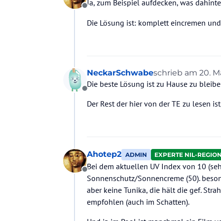
Ja, zum Beispiel aufdecken, was dahinte
Offline
Die Lösung ist: komplett eincremen und
NeckarSchwabe
schrieb am
20. M
zuletzt editiert
Die beste Lösung ist zu Hause zu bleib
Offline
Der Rest der hier von der TE zu lesen i
Ahotep2
ADMIN
EXPERTE NIL-REGIO
Bei dem aktuellen UV Index von 10 (se
Offline
Sonnenschutz/Sonnencreme (50). besond
aber keine Tunika, die hält die gef. St
empfohlen (auch im Schatten).