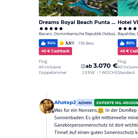
Ahotep2
ADMIN
EXPERTE NIL-REGIO
Was für ein Nonsens
In der DomRep r
Offline
Sonnenbaden. Es gibt mittlerweile miner
Ganzkörpersonnenschutz ist dort wichti
Tinnef. Auf einen guten Sonennschutz k