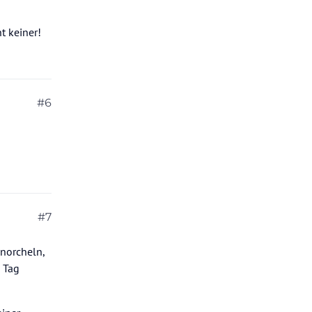
t keiner!
#6
#7
norcheln,
m Tag