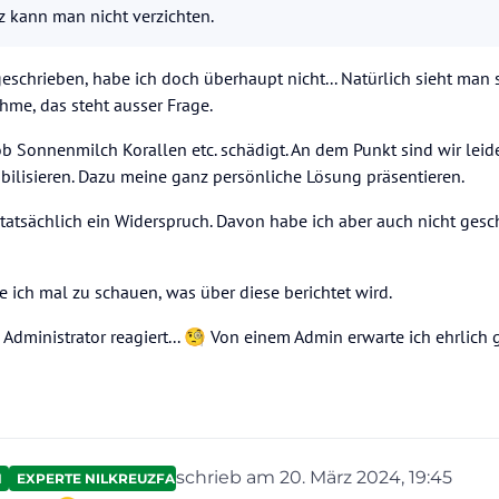
z kann man nicht verzichten.
eschrieben, habe ich doch überhaupt nicht... Natürlich sieht man
hme, das steht ausser Frage.
 ob Sonnenmilch Korallen etc. schädigt. An dem Punkt sind wir leid
ibilisieren. Dazu meine ganz persönliche Lösung präsentieren.
atsächlich ein Widerspruch. Davon habe ich aber auch nicht gesc
ich mal zu schauen, was über diese berichtet wird.
 Administrator reagiert... 🧐 Von einem Admin erwarte ich ehrlich 
schrieb am
20. März 2024, 19:45
N
EXPERTE NILKREUZFAHRTEN
zuletzt editiert von