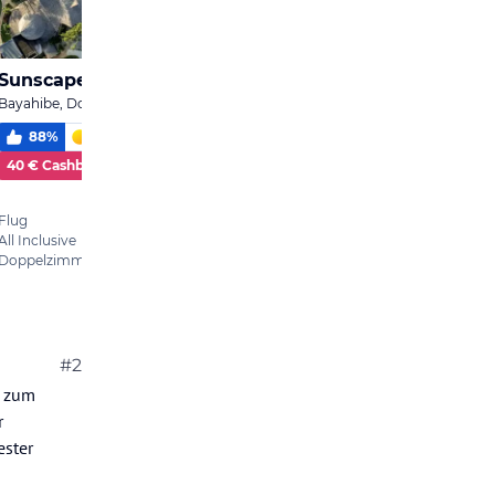
#2
e zum
r
ester