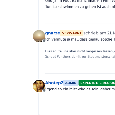
Und ja im Pool ist manchmal ein Film vo
Tunika schwimmen zu gehen ist auch ni
gnarze
schrieb am
21. 
VERWARNT
zuletzt editiert
Ich vermute ja mal, dass genau solche 
Offline
Dies sollte uns aber nicht vergessen lasse
School Panthers damit zur Stadtmeisterschaf
Ahotep2
ADMIN
EXPERTE NIL-REGIO
Irgend so ein Mist wird es sein, daher m
Offline