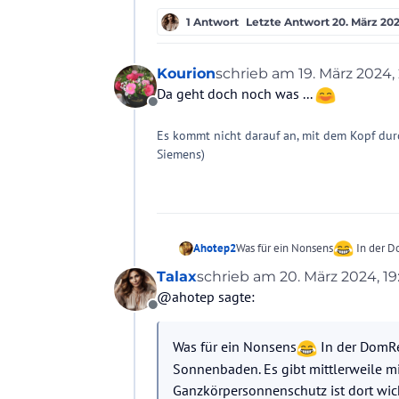
1 Antwort
Letzte Antwort
20. März 202
Kourion
schrieb am
19. März 2024, 
zuletzt editiert von
Da geht doch noch was ...
Offline
Es kommt nicht darauf an, mit dem Kopf dur
Siemens)
Was für ein Nonsens
In der D
Ahotep2
Es gibt mittlerweile mineralische
Talax
schrieb am
20. März 2024, 19
zuletzt editiert von
wichtig (Hautkrebsrisiko). Denn 
@ahotep sagte:
nicht verzichten.
Offline
Was für ein Nonsens
In der DomRe
Sonnenbaden. Es gibt mittlerweile mi
Ganzkörpersonnenschutz ist dort wich