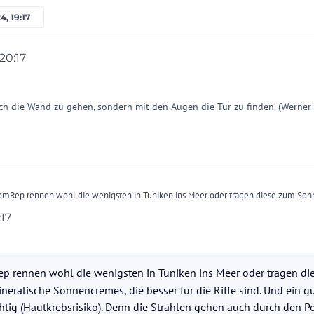
4, 19:17
20:17
ch die Wand zu gehen, sondern mit den Augen die Tür zu finden. (Werner
omRep rennen wohl die wenigsten in Tuniken ins Meer oder tragen diese zum So
 Sonnencremes, die besser für die Riffe sind. Und ein guter Ganzkörpersonnenschutz
:17
die Strahlen gehen auch durch den Polyester Tinnef. Auf einen guten Sonennschut
p rennen wohl die wenigsten in Tuniken ins Meer oder tragen di
neralische Sonnencremes, die besser für die Riffe sind. Und ein g
tig (Hautkrebsrisiko). Denn die Strahlen gehen auch durch den Po