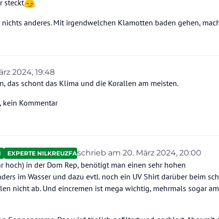
r steckt
 nichts anderes. Mit irgendwelchen Klamotten baden gehen, mach
ärz 2024, 19:48
 von NeckarSchwabe
en, das schont das Klima und die Korallen am meisten.
st, kein Kommentar
schrieb am
20. März 2024, 20:00
N
EXPERTE NILKREUZFAHRTEN
zuletzt editiert von Ahotep2
hr hoch) in der Dom Rep, benötigt man einen sehr hohen
ers im Wasser und dazu evtl. noch ein UV Shirt darüber beim sch
rahlen nicht ab. Und eincremen ist mega wichtig, mehrmals sogar a