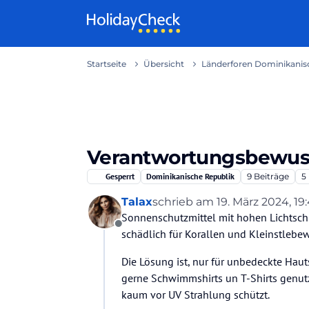
Weiter zum Inhalt
Startseite
Übersicht
Länderforen Dominikanisc
Verantwortungsbewus
Gesperrt
Dominikanische Republik
9
Beiträge
5
Talax
schrieb am
19. März 2024, 19
zuletzt editiert von
Sonnenschutzmittel mit hohen Lichtsch
Offline
schädlich für Korallen und Kleinstlebe
Die Lösung ist, nur für unbedeckte Hau
gerne Schwimmshirts un T-Shirts genutz
kaum vor UV Strahlung schützt.