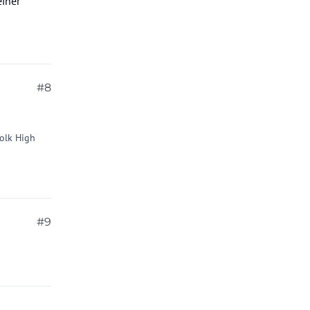
einer
#8
Polk High
#9