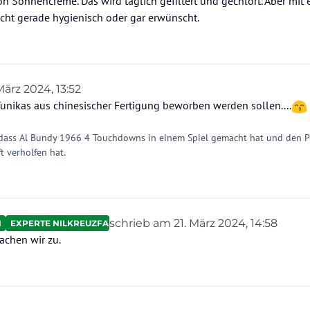
n Sonnencreme. Das wird täglich gefiltert und gechlort. Aber mit 
cht gerade hygienisch oder gar erwünscht.
März 2024, 13:52
 von
Tunikas aus chinesischer Fertigung beworben werden sollen....
n, dass Al Bundy 1966 4 Touchdowns in einem Spiel gemacht hat und den 
t verholfen hat.
schrieb am
21. März 2024, 14:58
N
EXPERTE NILKREUZFAHRTEN
zuletzt editiert von
achen wir zu.