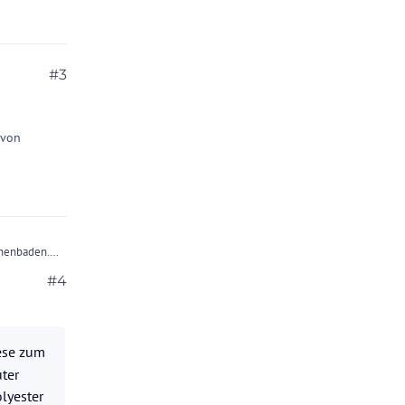
#3
 von
nnenbaden.
 ist dort
#4
z kann man
ese zum
uter
lyester