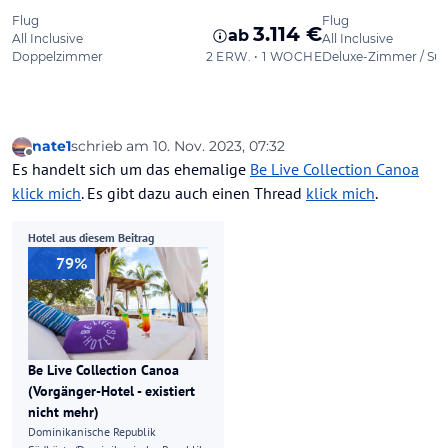
nate1
schrieb am
10. Nov. 2023, 07:32
zuletzt editiert von
Offline
Es handelt sich um das ehemalige
Be Live Collection Canoa
klick mich
. Es gibt dazu auch einen Thread
klick mich
.
Hotel aus diesem Beitrag
79%
Be Live Collection Canoa
(Vorgänger-Hotel - existiert
nicht mehr)
Dominikanische Republik