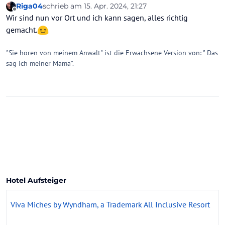
Riga04
schrieb am
15. Apr. 2024, 21:27
zuletzt editiert von
Offline
Wir sind nun vor Ort und ich kann sagen, alles richtig
gemacht.
"Sie hören von meinem Anwalt" ist die Erwachsene Version von: " Das
sag ich meiner Mama".
Hotel Aufsteiger
Viva Miches by Wyndham, a Trademark All Inclusive Resort