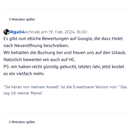
3 Monaten später
Riga04
schrieb am
19. Feb. 2024, 16:00
zuletzt editiert von
Offline
Es gibt nun etliche Bewertungen auf Google, die dass Hotel
nach Neueröffnung beschreiben.
Wir behalten die Buchung bei und freuen uns auf den Urlaub.
Natürlich bewerten wir auch auf HC.
PS: wir haben recht günstig gebucht, letztes Jahr, jetzt kostet
es ein vielfach mehr.
"Sie hören von meinem Anwalt" ist die Erwachsene Version von: " Das
sag ich meiner Mama".
2 Monaten später