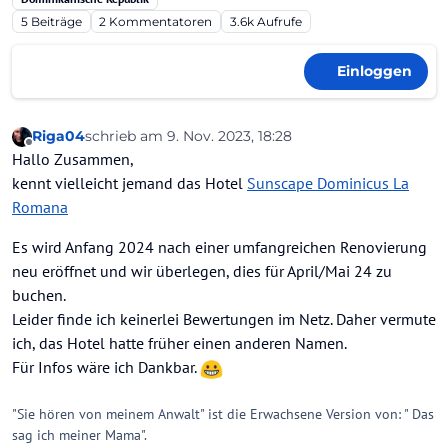
5
Beiträge
2
Kommentatoren
3.6k
Aufrufe
Einloggen
Riga04
schrieb am
9. Nov. 2023, 18:28
zuletzt editiert von Riga04
11. Sept. 2023, 18:29
Offline
Hallo Zusammen,
kennt vielleicht jemand das Hotel
Sunscape Dominicus La
Romana
Es wird Anfang 2024 nach einer umfangreichen Renovierung
neu eröffnet und wir überlegen, dies für April/Mai 24 zu
buchen.
Leider finde ich keinerlei Bewertungen im Netz. Daher vermute
ich, das Hotel hatte früher einen anderen Namen.
Für Infos wäre ich Dankbar.
"Sie hören von meinem Anwalt" ist die Erwachsene Version von: " Das
sag ich meiner Mama".