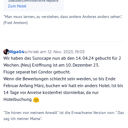
Südküste/Dominikanische Republik
Zum Hotel
"Man muss lernen, zu verstehen, dass andere Anderes anders sehen".
(Fred Ammon)
Riga04
schrieb am
12. Nov. 2023, 19:03
zuletzt editiert von
Offline
Wir haben das Sunscape nun ab den 14. 04.24 gebucht für 2
Wochen. (Neu) Eröffnung ist am 10. Dezember 23.
Flüge separat bei Condor gebucht.
Wenn die Bewertungen schlecht sein werden, so bis Ende
Februar Anfang März, buchen wir halt ein anders Hotel. Ist bis
14 Tage vor Anreise kostenfrei stornierbar, da nur
Hotelbuchung
"Sie hören von meinem Anwalt" ist die Erwachsene Version von: " Das
sag ich meiner Mama".