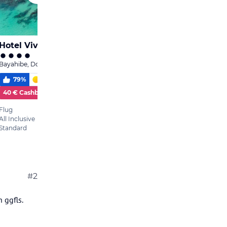
#2
 ggfls.