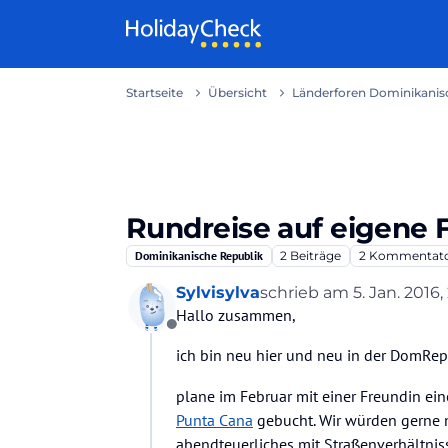
Weiter zum Inhalt
Startseite
Übersicht
Länderforen Dominikanisc
Rundreise auf eigene 
Dominikanische Republik
2
Beiträge
2
Kommentat
Sylvisylva
schrieb am
5. Jan. 2016,
zuletzt editiert von
Hallo zusammen,
Offline
ich bin neu hier und neu in der DomRe
plane im Februar mit einer Freundin ein
Punta Cana
gebucht. Wir würden gerne mi
abendteuerliches mit Straßenverhältnis