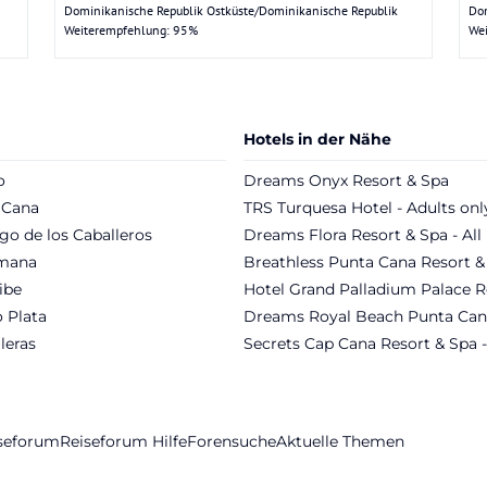
Dominikanische Republik Ostküste/Dominikanische Republik
Dom
Weiterempfehlung: 95%
We
Hotels in der Nähe
o
Dreams Onyx Resort & Spa
 Cana
TRS Turquesa Hotel - Adults onl
go de los Caballeros
Dreams Flora Resort & Spa - All 
mana
Breathless Punta Cana Resort &
ibe
Hotel Grand Palladium Palace R
 Plata
Dreams Royal Beach Punta Can
leras
Secrets Cap Cana Resort & Spa -
iseforum
Reiseforum Hilfe
Forensuche
Aktuelle Themen