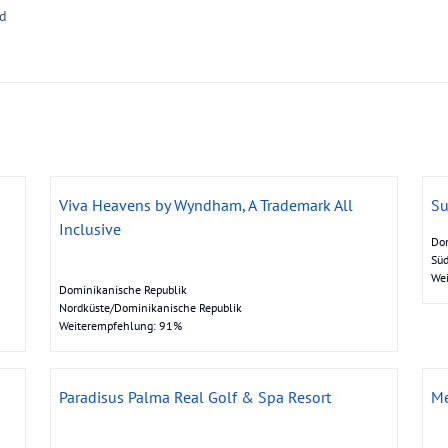
ed
Viva Heavens by Wyndham, A Trademark All
Su
Inclusive
Dom
Süd
We
Dominikanische Republik
Nordküste/Dominikanische Republik
Weiterempfehlung: 91%
Paradisus Palma Real Golf & Spa Resort
Me