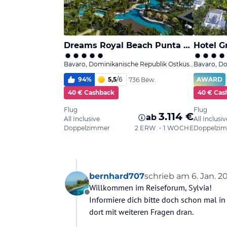
bernhard707
schrieb am
6. Jan. 2
zuletzt editiert von
Willkommen im Reiseforum, Sylvia!
Offline
Informiere dich bitte doch schon mal i
dort mit weiteren Fragen dran.