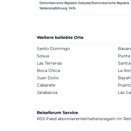
Dominikanische Republik Ostküste/Dominikanische Republik
Weiterempfehlung: 94%
Weitere beliebte Orte
Santo Domingo
Bavar
Sosua
Punta
Las Terrenas
Santia
Boca Chica
La Ro
Juan Dolio
Bayah
Cabarete
Puerto
Jarabacoa
Las Ga
Reiseforum Service
RSS-Feed abonnieren
Verhaltensregeln im Re