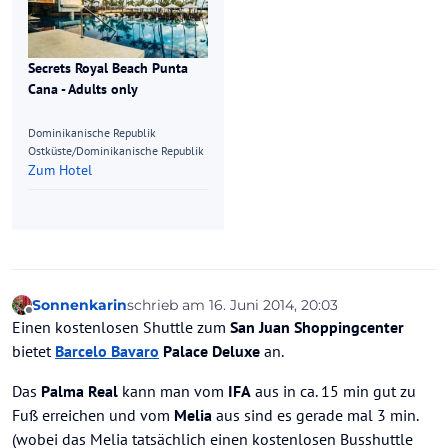
Secrets Royal Beach Punta
Cana - Adults only
Dominikanische Republik
Ostküste/Dominikanische Republik
Zum Hotel
Sonnenkarin
schrieb am
16. Juni 2014, 20:03
zuletzt editiert von
Offline
Einen kostenlosen Shuttle zum
San Juan Shoppingcenter
bietet
Barcelo Bavaro
Palace Deluxe
an.
Das
Palma Real
kann man vom
IFA
aus in ca. 15 min gut zu
Fuß erreichen und vom
Melia
aus sind es gerade mal 3 min.
(wobei das Melia tatsächlich einen kostenlosen Busshuttle