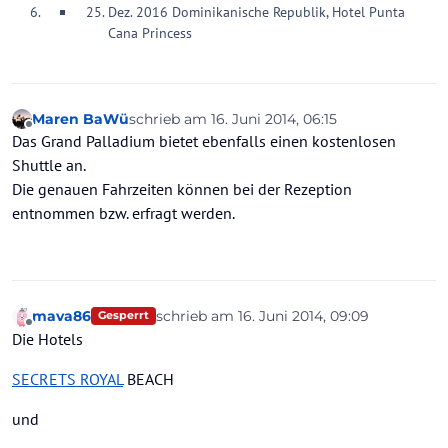
Dez. 2016 Dominikanische Republik, Hotel Punta
Cana Princess
Maren BaWü
schrieb am
16. Juni 2014, 06:15
zuletzt editiert von
Offline
Das Grand Palladium bietet ebenfalls einen kostenlosen
Shuttle an.
Die genauen Fahrzeiten können bei der Rezeption
entnommen bzw. erfragt werden.
mava86
schrieb am
16. Juni 2014, 09:09
Gesperrt
zuletzt editiert von
Offline
Die Hotels
SECRETS ROYAL
BEACH
und