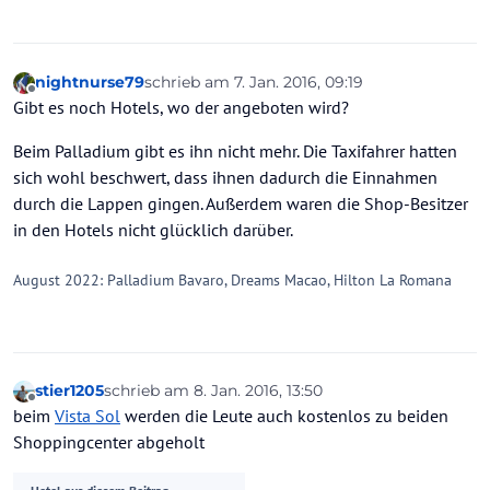
nightnurse79
schrieb am
7. Jan. 2016, 09:19
zuletzt editiert von
Offline
Gibt es noch Hotels, wo der angeboten wird?
Beim Palladium gibt es ihn nicht mehr. Die Taxifahrer hatten
sich wohl beschwert, dass ihnen dadurch die Einnahmen
durch die Lappen gingen. Außerdem waren die Shop-Besitzer
in den Hotels nicht glücklich darüber.
August 2022: Palladium Bavaro, Dreams Macao, Hilton La Romana
stier1205
schrieb am
8. Jan. 2016, 13:50
zuletzt editiert von
Offline
beim
Vista Sol
werden die Leute auch kostenlos zu beiden
Shoppingcenter abgeholt