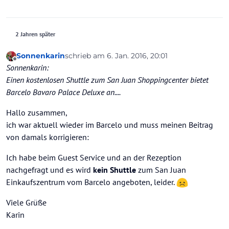
2 Jahren später
Sonnenkarin
schrieb am
6. Jan. 2016, 20:01
zuletzt editiert von
Offline
Sonnenkarin:
Einen kostenlosen Shuttle zum San Juan Shoppingcenter bietet
Barcelo Bavaro Palace Deluxe an....
Hallo zusammen,
ich war aktuell wieder im Barcelo und muss meinen Beitrag
von damals korrigieren:
Ich habe beim Guest Service und an der Rezeption
nachgefragt und es wird
kein
Shuttle
zum San Juan
Einkaufszentrum vom Barcelo angeboten, leider.
Viele Grüße
Karin