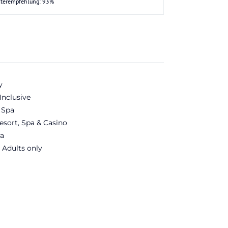
iterempfehlung: 93%
y
Inclusive
 Spa
esort, Spa & Casino
a
 Adults only