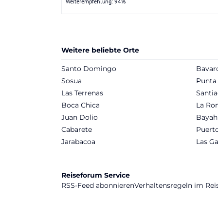
Weiterempfehlung: 94%
Weitere beliebte Orte
Santo Domingo
Bavar
Sosua
Punta
Las Terrenas
Santia
Boca Chica
La Ro
Juan Dolio
Bayah
Cabarete
Puerto
Jarabacoa
Las Ga
Reiseforum Service
RSS-Feed abonnieren
Verhaltensregeln im Re