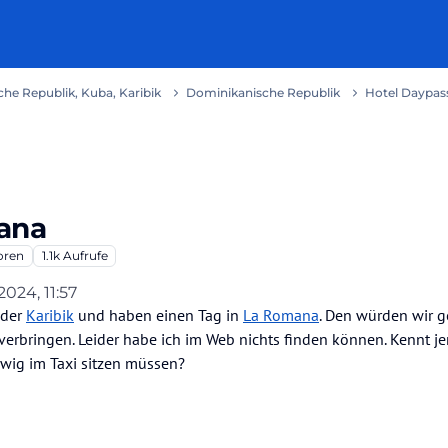
he Republik, Kuba, Karibik
Dominikanische Republik
Hotel Daypa
ana
oren
1.1k
Aufrufe
2024, 11:57
 der
Karibik
und haben einen Tag in
La Romana
. Den würden wir g
verbringen. Leider habe ich im Web nichts finden können. Kennt 
ewig im Taxi sitzen müssen?