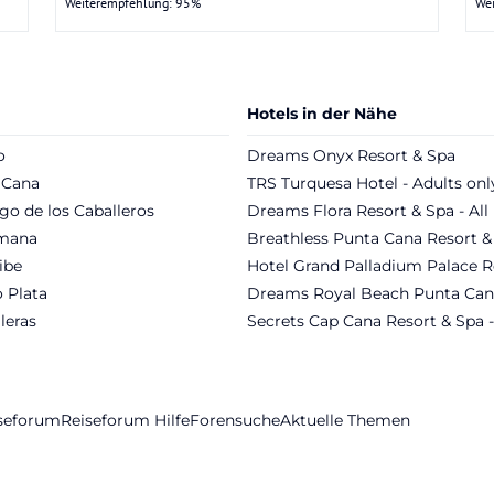
Weiterempfehlung: 95%
We
Hotels in der Nähe
o
Dreams Onyx Resort & Spa
 Cana
TRS Turquesa Hotel - Adults onl
go de los Caballeros
Dreams Flora Resort & Spa - All 
mana
Breathless Punta Cana Resort &
ibe
Hotel Grand Palladium Palace R
 Plata
Dreams Royal Beach Punta Can
leras
Secrets Cap Cana Resort & Spa -
iseforum
Reiseforum Hilfe
Forensuche
Aktuelle Themen