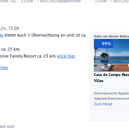
024, 13:38
 HABERLING
as
bietet auch 1 Übernachtung an und ist ca.
Hotel aus diesem Beitra
99%
ca. 25 km.
sive Family Resort ca. 23 km.
klick hier
 hier
Casa de Campo Res
Villas
Dominikanische Republ
Südküste/Dominikanisch
Zum Hotel
ert sich"