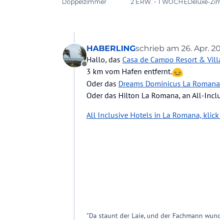
HABERLING
schrieb am
26. Apr. 2
zuletzt editiert von
Hallo, das
Casa de Campo Resort & Vill
Offline
3 km vom Hafen entfernt.
Oder das
Dreams Dominicus La Romana
Oder das Hilton La Romana, an All-Inclu
All Inclusive Hotels in La Romana, klick
"Da staunt der Laie, und der Fachmann wund