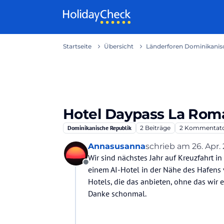
Weiter zum Inhalt
Startseite
Übersicht
Länderforen Dominikanisc
Hotel Daypass La Rom
Dominikanische Republik
2
Beiträge
2
Kommentat
Annasusanna
schrieb am
26. Apr. 
zuletzt editiert von
Wir sind nächstes Jahr auf Kreuzfahrt in
Offline
einem AI-Hotel in der Nähe des Hafens 
Hotels, die das anbieten, ohne das wir 
Danke schonmal.