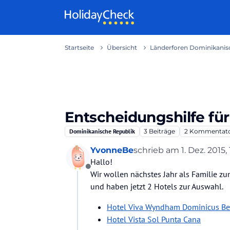
Weiter zum Inhalt
Startseite
Übersicht
Länderforen Dominikanisc
Entscheidungshilfe fü
Dominikanische Republik
3
Beiträge
2
Kommentat
YvonneBe
schrieb am
1. Dez. 2015,
zuletzt editiert von
Hallo!
Offline
Wir wollen nächstes Jahr als Familie zu
und haben jetzt 2 Hotels zur Auswahl.
Hotel Viva Wyndham Dominicus B
Hotel Vista Sol Punta Cana