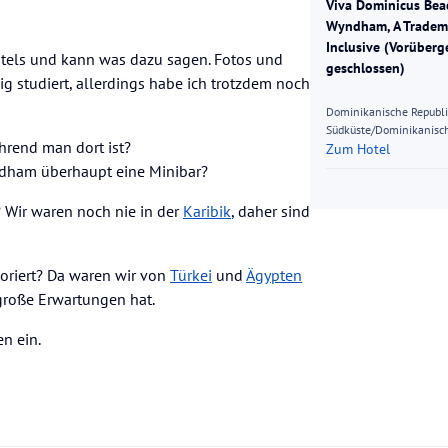
Viva Dominicus Bea
Wyndham, A Tradema
Inclusive (Vorüber
tels und kann was dazu sagen. Fotos und
geschlossen)
g studiert, allerdings habe ich trotzdem noch
Dominikanische Republ
Südküste/Dominikanisch
hrend man dort ist?
Zum Hotel
dham überhaupt eine Minibar?
? Wir waren noch nie in der
Karibik
, daher sind
oriert? Da waren wir von
Türkei
und
Ägypten
 große Erwartungen hat.
n ein.