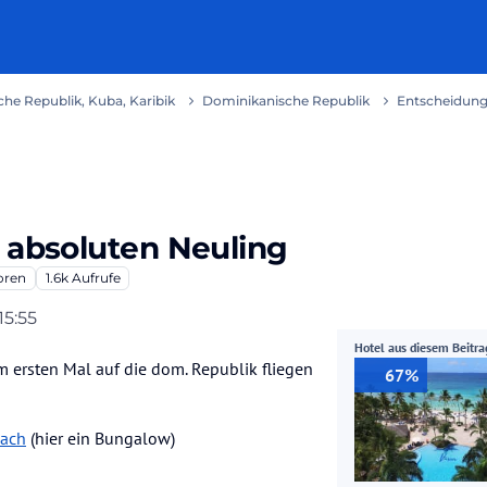
he Republik, Kuba, Karibik
Dominikanische Republik
Entscheidungs
r absoluten Neuling
oren
1.6k
Aufrufe
 15:55
Hotel aus diesem Beitra
m ersten Mal auf die dom. Republik fliegen
67%
each
(hier ein Bungalow)