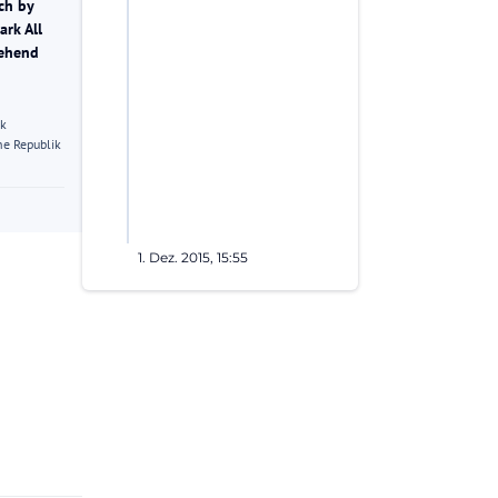
ch by
rk All
gehend
ik
e Republik
1. Dez. 2015, 15:55