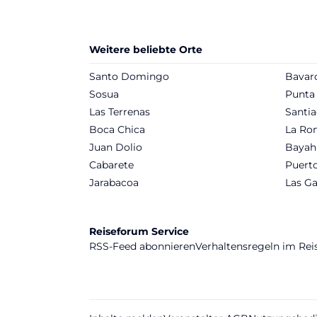
Weitere beliebte Orte
Santo Domingo
Bavar
Sosua
Punta
Las Terrenas
Santia
Boca Chica
La Ro
Juan Dolio
Bayah
Cabarete
Puerto
Jarabacoa
Las Ga
Reiseforum Service
RSS-Feed abonnieren
Verhaltensregeln im Re