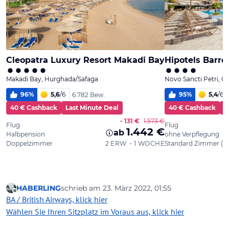
HABERLING
schrieb am
23. März 2022, 01:55
zuletzt editiert von
Offline
BA / British Airways, klick hier
Wählen Sie Ihren Sitzplatz im Voraus aus, klick hier