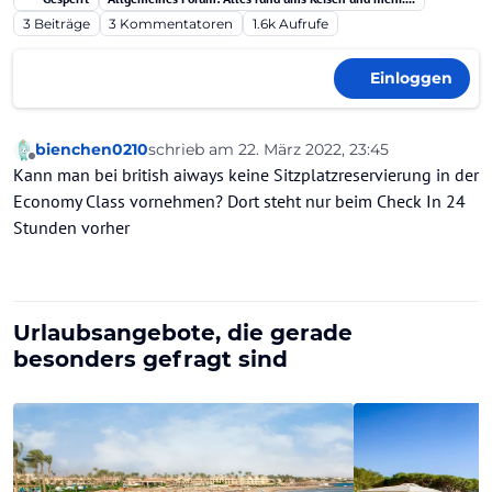
3
Beiträge
3
Kommentatoren
1.6k
Aufrufe
Einloggen
bienchen0210
schrieb am
22. März 2022, 23:45
zuletzt editiert von
Offline
Kann man bei british aiways keine Sitzplatzreservierung in der
Economy Class vornehmen? Dort steht nur beim Check In 24
Stunden vorher