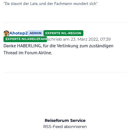
"Da staunt der Laie, und der Fachmann wundert sich"
Ahotep2
ADMIN
EXPERTE NIL-REGION
Offline
schrieb am
23. März 2022, 07:39
EXPERTE NILKREUZFAHRTEN
zuletzt editiert von
Danke HABERLING, für die Verlinkung zum zuständigen
Thread im Forum Airline.
Reiseforum Service
RSS-Feed abonnieren