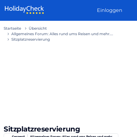
Weiter zum Inhalt
Einloggen
Startseite
Übersicht
Allgemeines Forum: Alles rund ums Reisen und mehr....
Sitzplatzreservierung
Sitzplatzreservierung
Gesperrt
Allgemeines Forum: Alles rund ums Reisen und mehr....