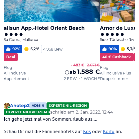
Ahotep2
ADMIN
EXPERTE NIL-REGION
Online
schrieb am
2. Jan. 2022, 12:44
EXPERTE NILKREUZFAHRTEN
zuletzt editiert von
Ich gehe jetzt mal von Sommerurlaub aus....
Schau Dir mal die Familienhotels auf
Kos
oder
Korfu
an.