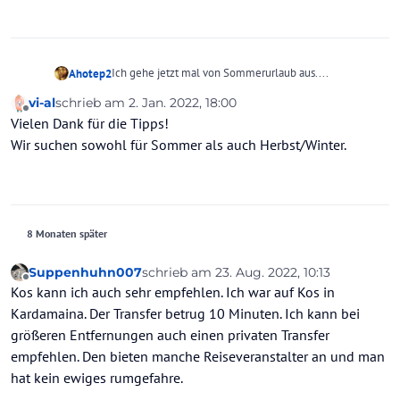
Ich gehe jetzt mal von Sommerurlaub aus....
Ahotep2
vi-al
schrieb am
2. Jan. 2022, 18:00
Schau Dir mal die Familienhotels auf Kos oder Korfu an.
zuletzt editiert von
Offline
Vielen Dank für die Tipps!
Wir suchen sowohl für Sommer als auch Herbst/Winter.
8 Monaten später
Suppenhuhn007
schrieb am
23. Aug. 2022, 10:13
zuletzt editiert von
Offline
Kos kann ich auch sehr empfehlen. Ich war auf Kos in
Kardamaina. Der Transfer betrug 10 Minuten. Ich kann bei
größeren Entfernungen auch einen privaten Transfer
empfehlen. Den bieten manche Reiseveranstalter an und man
hat kein ewiges rumgefahre.