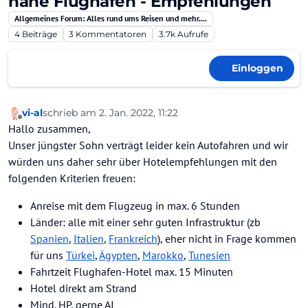
nahe Flughafen - Empfehlungen
Allgemeines Forum: Alles rund ums Reisen und mehr....
4
Beiträge
3
Kommentatoren
3.7k
Aufrufe
Einloggen
vi-al
schrieb am
2. Jan. 2022, 11:22
zuletzt editiert von
Offline
Hallo zusammen,
Unser jüngster Sohn verträgt leider kein Autofahren und wir
würden uns daher sehr über Hotelempfehlungen mit den
folgenden Kriterien freuen:
Anreise mit dem Flugzeug in max. 6 Stunden
Länder: alle mit einer sehr guten Infrastruktur (zb
Spanien
,
Italien
,
Frankreich
), eher nicht in Frage kommen
für uns
Türkei
,
Ägypten
,
Marokko
,
Tunesien
Fahrtzeit Flughafen-Hotel max. 15 Minuten
Hotel direkt am Strand
Mind. HP, gerne AI