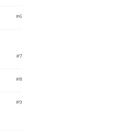
#6
#7
#8
#9