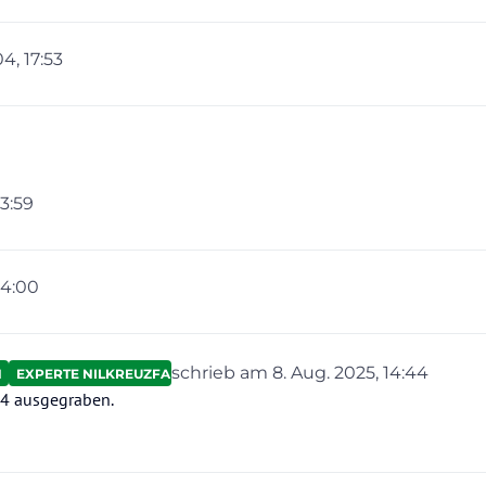
4, 17:53
13:59
14:00
schrieb am
8. Aug. 2025, 14:44
N
EXPERTE NILKREUZFAHRTEN
zuletzt editiert von
4 ausgegraben.