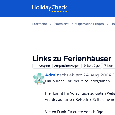
Weiter zum Inhalt
Startseite
Übersicht
Allgemeine Fragen
Li
Links zu Ferienhäuser
Gesperrt
Allgemeine Fragen
9
Beiträge
7
Komm
Admin
schrieb am
24. Aug. 2004, 1
zuletzt editiert von
Hallo liebe Forums-Mitglieder/innen
Offline
hier könnt Ihr Vorschläge zu guten Web
würde, auf unser Reiselink-Seite eine ne
Vielen Dank für euere Vorschläge