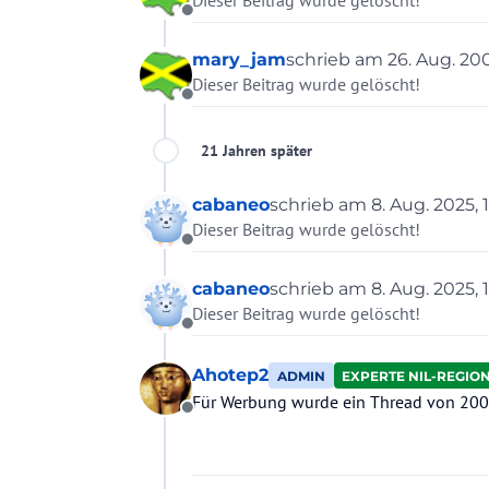
Dieser Beitrag wurde gelöscht!
Offline
mary_jam
schrieb am
26. Aug. 200
zuletzt editiert von
Dieser Beitrag wurde gelöscht!
Offline
21 Jahren später
cabaneo
schrieb am
8. Aug. 2025, 
zuletzt editiert von
Dieser Beitrag wurde gelöscht!
Offline
cabaneo
schrieb am
8. Aug. 2025, 
zuletzt editiert von
Dieser Beitrag wurde gelöscht!
Offline
Ahotep2
ADMIN
EXPERTE NIL-REGIO
Für Werbung wurde ein Thread von 200
Offline