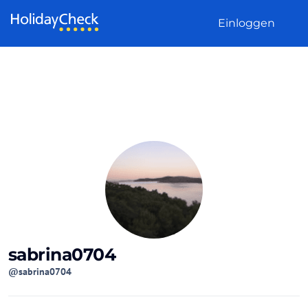
Weiter zum Inhalt
Einloggen
sabrina0704
@sabrina0704