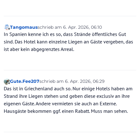
Tangomaus
schrieb am
6. Apr. 2026, 06:10
zuletzt editiert von
Offline
In Spanien kenne ich es so, dass Strände öffentliches Gut
sind. Das Hotel kann einzelne Liegen an Gäste vergeben, das
ist aber kein abgegrenztes Arreal.
Gute.Fee207
schrieb am
6. Apr. 2026, 06:29
zuletzt editiert von
Offline
Das ist in Griechenland auch so. Nur einige Hotels haben am
Strand ihre Liegen stehen und geben diese exclusiv an ihre
eigenen Gäste. Andere vermieten sie auch an Externe.
Hausgäste bekommen ggf. einen Rabatt. Muss man sehen.