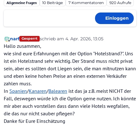
Allgemeine Fragen
10
Beiträge
7
Kommentatoren
920
Aufrufe
Einloggen
narf
schrieb am
4. Apr. 2026, 13:05
Gesperrt
zuletzt editiert von
Offline
Hallo zusammen,
wie sind eure Erfahrungen mit der Option "Hotelstrand?". Uns
ist ein Hotelstrand sehr wichtig. Der Strand muss nicht privat
sein, aber es sollten dort Liegen sein, die man mitnutzen kann
und eben keine hohen Preise an einen externen Verkäufer
zahlen muss.
In
Spanien
/
Kanaren
/
Balearen
ist das ja z.B. meist NICHT der
Fall, deswegen würde ich die Option gerne nutzen. Ich könnte
mir aber auch vorstellen dass dann viele Hotels wegfallen,
die das nur nicht sauber pflegen?
Danke für Eure Einschätzung