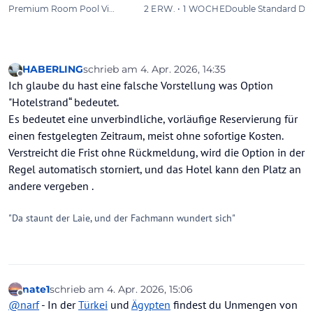
HABERLING
schrieb am
4. Apr. 2026, 14:35
zuletzt editiert von HABERLING
4. Apr. 2026, 14
Offline
Ich glaube du hast eine falsche Vorstellung was Option
"Hotelstrand“ bedeutet.
Es bedeutet eine unverbindliche, vorläufige Reservierung für
einen festgelegten Zeitraum, meist ohne sofortige Kosten.
Verstreicht die Frist ohne Rückmeldung, wird die Option in der
Regel automatisch storniert, und das Hotel kann den Platz an
andere vergeben .
"Da staunt der Laie, und der Fachmann wundert sich"
nate1
schrieb am
4. Apr. 2026, 15:06
zuletzt editiert von nate1
4. Apr. 2026, 15:13
Offline
@
narf
- In der
Türkei
und
Ägypten
findest du Unmengen von