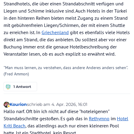
Strandhotels, die über einen Strandabschnitt verfügen und
Liegen und Schirme inklusive sind. Auch Hotels in der Türkei
in den hinteren Reihen bieten meist Zugang zu einem Strand
mit gebührenfreien Liegen/Schirmen, der mit einem Shuttle
zu erreichen ist. In
Griechenland
gibt es ebenfalls viele Hotels
direkt am Strand, die das anbieten. Du solltest aber vor einer
Buchung immer erst die genaue Hotelbeschreibung der
Veranstalter lesen, ob es auch explizit so erwähnt wird.
"Man muss lernen, zu verstehen, dass andere Anderes anders sehen".
(Fred Ammon)
1 Antwort
Kourion
schrieb am
4. Apr. 2026, 16:01
zuletzt editiert von Kourion
4. Apr. 2026, 16:32
Abwesend
Hallo narf. Oft bin ich nicht auf diese "hoteleigenen"
Strandabschnitte gestoßen. Es gab das in
Rethymno
im
Hotel
Kriti Beach
, das allerdings auch nur einen kleineren Pool
hatte. Ist ein Stadthotel, kein Resort.