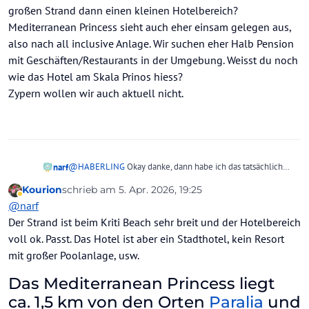
großen Strand dann einen kleinen Hotelbereich?
Mediterranean Princess sieht auch eher einsam gelegen aus,
also nach all inclusive Anlage. Wir suchen eher Halb Pension
mit Geschäften/Restaurants in der Umgebung. Weisst du noch
wie das Hotel am Skala Prinos hiess?
Zypern wollen wir auch aktuell nicht.
@
HABERLING
Okay danke, dann habe ich das tatsächlich
narf
falsch verstanden und auch falsch genutzt.
Kourion
schrieb am
5. Apr. 2026, 19:25
@
nate1
Ja das ist mir bewusst, Türkei und Ägypten möchten
zuletzt editiert von Kourion
4. Mai 2026, 20:07
Abwesend
@
narf
wir aber nicht. Griechenland wäre okay, dann aber Korfu da
uns Kreta zu trocken war von der Begetation her. Am
@
Kourion
Danke für die konkreten Tipps. Also Kriki Beach
Der Strand ist beim Kriti Beach sehr breit und der Hotelbereich
liebsten würden wir was auf Spanien/Kanaren/Balearen
gefällt mir nicht so direkt an der Straße. Hätte man da an
voll ok. Passt. Das Hotel ist aber ein Stadthotel, kein Resort
finden, dort kennne ich es aber nur so, dass man beim
dem großen Strand dann einen kleinen Hotelbereich?
mit großer Poolanlage, usw.
Verlassen der Anlage einen öffentlichen Strand vorfindet
Mediterranean Princess sieht auch eher einsam gelegen aus,
mit Liegen-Dealer. Und das möchte ich nicht. Deshalb war
also nach all inclusive Anlage. Wir suchen eher Halb
Das Mediterranean Princess liegt
der Filter meine Hoffnung, aber dann werde ich mal 20 30
Pension mit Geschäften/Restaurants in der Umgebung.
Hotels auf Hotelstrand checken.
ca. 1,5 km von den Orten
Paralia
und
Weisst du noch wie das Hotel am Skala Prinos hiess?