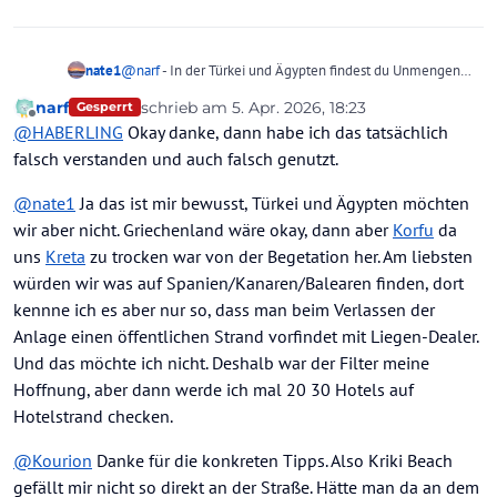
nate1
@
narf
- In der Türkei und Ägypten findest du Unmengen
von Strandhotels, die über einen Strandabschnitt verfügen
narf
schrieb am
5. Apr. 2026, 18:23
Gesperrt
und Liegen und Schirme inklusive sind. Auch Hotels in der
zuletzt editiert von
Offline
@
HABERLING
Okay danke, dann habe ich das tatsächlich
Türkei in den hinteren Reihen bieten meist Zugang zu
einem Strand mit gebührenfreien Liegen/Schirmen, der
falsch verstanden und auch falsch genutzt.
mit einem Shuttle zu erreichen ist. In Griechenland gibt es
ebenfalls viele Hotels direkt am Strand, die das anbieten.
@
nate1
Ja das ist mir bewusst, Türkei und Ägypten möchten
Du solltest aber vor einer Buchung immer erst die genaue
wir aber nicht. Griechenland wäre okay, dann aber
Korfu
da
Hotelbeschreibung der Veranstalter lesen, ob es auch
uns
Kreta
zu trocken war von der Begetation her. Am liebsten
explizit so erwähnt wird.
würden wir was auf Spanien/Kanaren/Balearen finden, dort
kennne ich es aber nur so, dass man beim Verlassen der
Anlage einen öffentlichen Strand vorfindet mit Liegen-Dealer.
Und das möchte ich nicht. Deshalb war der Filter meine
Hoffnung, aber dann werde ich mal 20 30 Hotels auf
Hotelstrand checken.
@
Kourion
Danke für die konkreten Tipps. Also Kriki Beach
gefällt mir nicht so direkt an der Straße. Hätte man da an dem