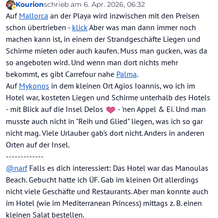
Kourion
schrieb am
6. Apr. 2026, 06:32
zuletzt editiert von Kourion
4. Juni 2026, 07:16
Abwesend
Auf
Mallorca
an der Playa wird inzwischen mit den Preisen
schon übertrieben -
klick
Aber was man dann immer noch
machen kann ist, in einem der Strandgeschäfte Liegen und
Schirme mieten oder auch kaufen. Muss man gucken, was da
so angeboten wird. Und wenn man dort nichts mehr
bekommt, es gibt Carrefour nahe
Palma
.
Auf
Mykonos
in dem kleinen Ort Agios Ioannis, wo ich im
Hotel war, kosteten Liegen und Schirme unterhalb des Hotels
- mit Blick auf die Insel Delos
- 'nen Appel & Ei. Und man
musste auch nicht in "Reih und Glied" liegen, was ich so gar
nicht mag. Viele Urlauber gab's dort nicht. Anders in anderen
Orten auf der Insel.
-------------
@
narf
Falls es dich interessiert: Das Hotel war das Manoulas
Beach. Gebucht hatte ich ÜF. Gab im kleinen Ort allerdings
nicht viele Geschäfte und Restaurants. Aber man konnte auch
im Hotel (wie im Mediterranean Princess) mittags z. B. einen
kleinen Salat bestellen.