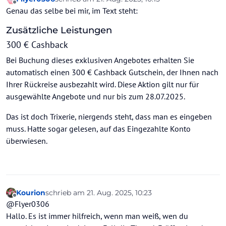
zuletzt editiert von
Offline
Genau das selbe bei mir, im Text steht:
Zusätzliche Leistungen
300 € Cashback
Bei Buchung dieses exklusiven Angebotes erhalten Sie
automatisch einen 300 € Cashback Gutschein, der Ihnen nach
Ihrer Rückreise ausbezahlt wird. Diese Aktion gilt nur für
ausgewählte Angebote und nur bis zum 28.07.2025.
Das ist doch Trixerie, niergends steht, dass man es eingeben
muss. Hatte sogar gelesen, auf das Eingezahlte Konto
überwiesen.
Kourion
schrieb am
21. Aug. 2025, 10:23
zuletzt editiert von Kourion
Offline
@Flyer0306
Hallo. Es ist immer hilfreich, wenn man weiß, wen du