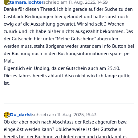
tamara.lochter
schrieb am
11. Aug. 2025, 14:59
T
zuletzt editiert von
Offline
Danke für diesen Thread. Ich bin gerade auf der Suche zu den
Cashback Bedingungen hier gelandet und hätte sonst noch
ewig auf die Auszahlung gewartet. Wir sind seit 3 Wochen
zurück und ich habe bisher nichts ausgezahlt bekommen. Das
der Gutschein hier unter "Meine Gutscheine" abgerufen
werden muss, steht übrigens weder unter dem Info Button bei
der Buchung noch in den Buchungsinformationen später per
Mail.
Eigentlich ein Unding, da der Gutschein auch am 25.10.
Dieses Jahres bereits abläuft. Also nicht wirklich lange gültig
ist.
Du_darfst
schrieb am
11. Aug. 2025, 16:43
zuletzt editiert von
Offline
Ob der aber noch nach Abschluss der Reise abgerufen bzw.
eingelöst werden kann? Üblicherweise ist der Gutschein
bereits bei der Buchung zu hinterlegen und dann klappt es