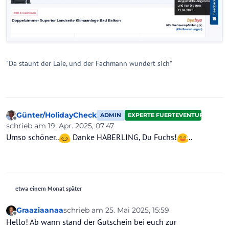
"Da staunt der Laie, und der Fachmann wundert sich"
Günter/HolidayCheck
ADMIN
EXPERTE FUERTEVENTURA
Offline
schrieb am
19. Apr. 2025, 07:47
zuletzt editiert von
Umso schöner..
Danke HABERLING, Du Fuchs!
..
etwa einem Monat später
Graaziaanaa
schrieb am
25. Mai 2025, 15:59
zuletzt editiert von
Offline
Hello! Ab wann stand der Gutschein bei euch zur