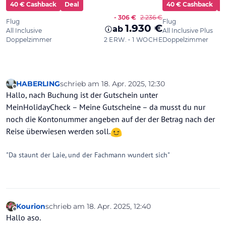
HABERLING
schrieb am
18. Apr. 2025, 12:30
zuletzt editiert von HABERLING
Offline
Hallo, nach Buchung ist der Gutschein unter
MeinHolidayCheck – Meine Gutscheine – da musst du nur
noch die Kontonummer angeben auf der der Betrag nach der
Reise überwiesen werden soll.
"Da staunt der Laie, und der Fachmann wundert sich"
Kourion
schrieb am
18. Apr. 2025, 12:40
zuletzt editiert von Kourion
Offline
Hallo aso.