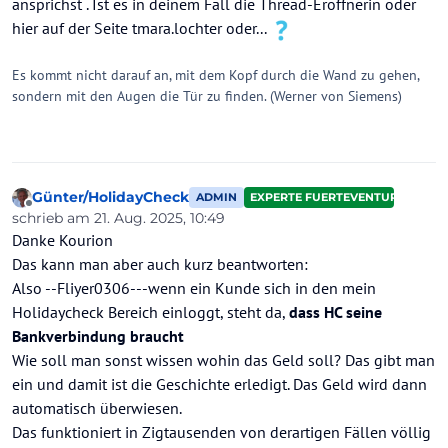
ansprichst . Ist es in deinem Fall die Thread-Eröffnerin oder
hier auf der Seite tmara.lochter oder...
Es kommt nicht darauf an, mit dem Kopf durch die Wand zu gehen,
sondern mit den Augen die Tür zu finden. (Werner von Siemens)
Günter/HolidayCheck
ADMIN
EXPERTE FUERTEVENTURA
Offline
schrieb am
21. Aug. 2025, 10:49
zuletzt editiert von Günter/HolidayCheck
Danke Kourion
Das kann man aber auch kurz beantworten:
Also --Fliyer0306---wenn ein Kunde sich in den mein
Holidaycheck Bereich einloggt, steht da,
dass HC seine
Bankverbindung braucht
Wie soll man sonst wissen wohin das Geld soll? Das gibt man
ein und damit ist die Geschichte erledigt. Das Geld wird dann
automatisch überwiesen.
Das funktioniert in Zigtausenden von derartigen Fällen völlig