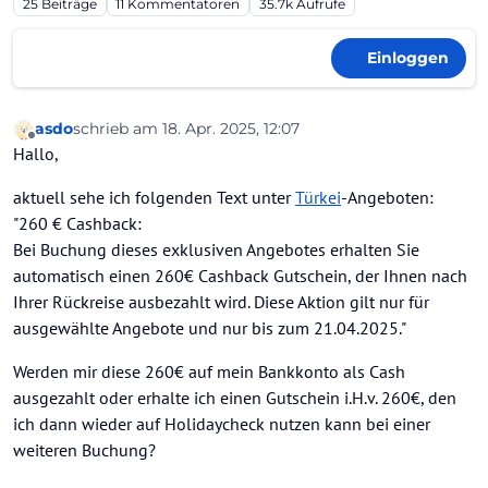
25
Beiträge
11
Kommentatoren
35.7k
Aufrufe
Einloggen
asdo
schrieb am
18. Apr. 2025, 12:07
zuletzt editiert von Günter/HolidayCheck
Offline
Hallo,
aktuell sehe ich folgenden Text unter
Türkei
-Angeboten:
"260 € Cashback:
Bei Buchung dieses exklusiven Angebotes erhalten Sie
automatisch einen 260€ Cashback Gutschein, der Ihnen nach
Ihrer Rückreise ausbezahlt wird. Diese Aktion gilt nur für
ausgewählte Angebote und nur bis zum 21.04.2025."
Werden mir diese 260€ auf mein Bankkonto als Cash
ausgezahlt oder erhalte ich einen Gutschein i.H.v. 260€, den
ich dann wieder auf Holidaycheck nutzen kann bei einer
weiteren Buchung?