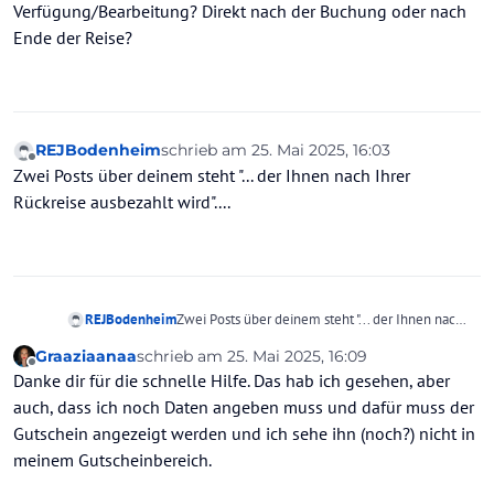
Verfügung/Bearbeitung? Direkt nach der Buchung oder nach
Ende der Reise?
REJBodenheim
schrieb am
25. Mai 2025, 16:03
zuletzt editiert von
Offline
Zwei Posts über deinem steht "... der Ihnen nach Ihrer
Rückreise ausbezahlt wird"....
REJBodenheim
Zwei Posts über deinem steht "... der Ihnen nach
Ihrer Rückreise ausbezahlt wird"....
Graaziaanaa
schrieb am
25. Mai 2025, 16:09
zuletzt editiert von
Offline
Danke dir für die schnelle Hilfe. Das hab ich gesehen, aber
auch, dass ich noch Daten angeben muss und dafür muss der
Gutschein angezeigt werden und ich sehe ihn (noch?) nicht in
meinem Gutscheinbereich.