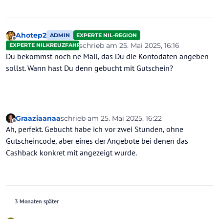
Ahotep2
ADMIN
EXPERTE NIL-REGION
Offline
schrieb am
25. Mai 2025, 16:16
EXPERTE NILKREUZFAHRTEN
zuletzt editiert von
Du bekommst noch ne Mail, das Du die Kontodaten angeben
sollst. Wann hast Du denn gebucht mit Gutschein?
Graaziaanaa
schrieb am
25. Mai 2025, 16:22
zuletzt editiert von
Offline
Ah, perfekt. Gebucht habe ich vor zwei Stunden, ohne
Gutscheincode, aber eines der Angebote bei denen das
Cashback konkret mit angezeigt wurde.
3 Monaten später