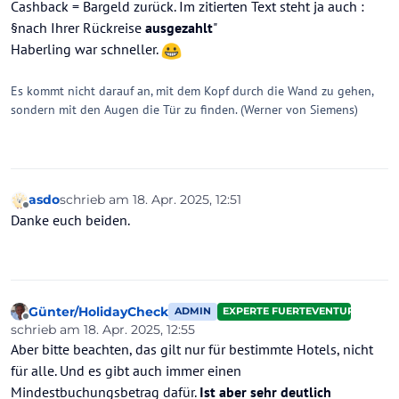
Cashback = Bargeld zurück. Im zitierten Text steht ja auch :
§nach Ihrer Rückreise
ausgezahlt
"
Haberling war schneller.
Es kommt nicht darauf an, mit dem Kopf durch die Wand zu gehen,
sondern mit den Augen die Tür zu finden. (Werner von Siemens)
asdo
schrieb am
18. Apr. 2025, 12:51
zuletzt editiert von
Offline
Danke euch beiden.
Günter/HolidayCheck
ADMIN
EXPERTE FUERTEVENTURA
Offline
schrieb am
18. Apr. 2025, 12:55
zuletzt editiert von Günter/HolidayCheck
Aber bitte beachten, das gilt nur für bestimmte Hotels, nicht
für alle. Und es gibt auch immer einen
Mindestbuchungsbetrag dafür.
Ist aber sehr deutlich