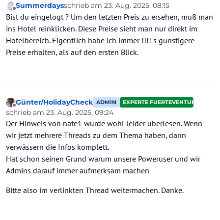
Summerdays
schrieb am
23. Aug. 2025, 08:15
zuletzt editiert von Summerdays
Offline
Bist du eingelogt ? Um den letzten Preis zu ersehen, muß man
ins Hotel reinklicken. Diese Preise sieht man nur direkt im
Hotelbereich. Eigentlich habe ich immer !!!! s günstigere
Preise erhalten, als auf den ersten Blick.
Günter/HolidayCheck
ADMIN
EXPERTE FUERTEVENTURA
Offline
schrieb am
23. Aug. 2025, 09:24
zuletzt editiert von Günter/HolidayCheck
Der Hinweis von nate1 wurde wohl leider überlesen. Wenn
wir jetzt mehrere Threads zu dem Thema haben, dann
verwässern die Infos komplett.
Hat schon seinen Grund warum unsere Poweruser und wir
Admins darauf immer aufmerksam machen
Bitte also im verlinkten Thread weitermachen. Danke.