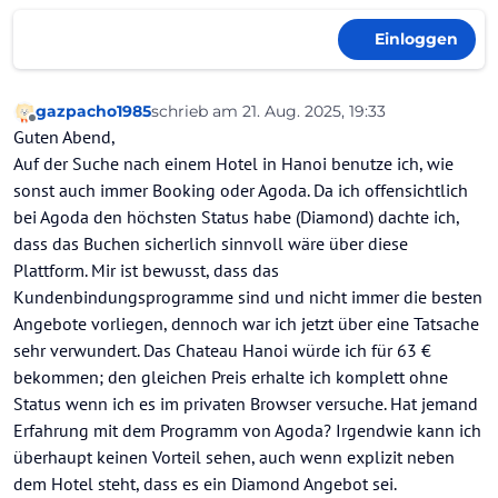
Einloggen
gazpacho1985
schrieb am
21. Aug. 2025, 19:33
zuletzt editiert von
Offline
Guten Abend,
Auf der Suche nach einem Hotel in Hanoi benutze ich, wie
sonst auch immer Booking oder Agoda. Da ich offensichtlich
bei Agoda den höchsten Status habe (Diamond) dachte ich,
dass das Buchen sicherlich sinnvoll wäre über diese
Plattform. Mir ist bewusst, dass das
Kundenbindungsprogramme sind und nicht immer die besten
Angebote vorliegen, dennoch war ich jetzt über eine Tatsache
sehr verwundert. Das Chateau Hanoi würde ich für 63 €
bekommen; den gleichen Preis erhalte ich komplett ohne
Status wenn ich es im privaten Browser versuche. Hat jemand
Erfahrung mit dem Programm von Agoda? Irgendwie kann ich
überhaupt keinen Vorteil sehen, auch wenn explizit neben
dem Hotel steht, dass es ein Diamond Angebot sei.