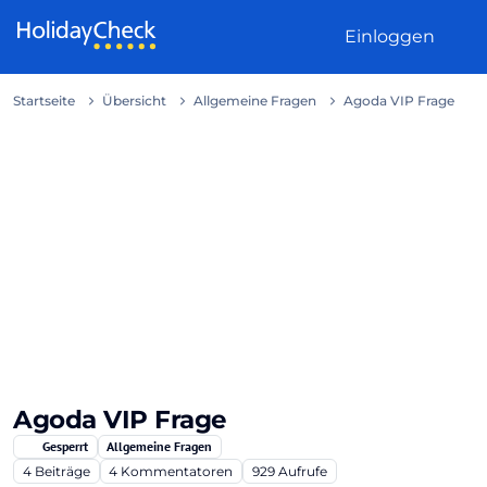
Weiter zum Inhalt
Einloggen
Startseite
Übersicht
Allgemeine Fragen
Agoda VIP Frage
Agoda VIP Frage
Gesperrt
Allgemeine Fragen
4
Beiträge
4
Kommentatoren
929
Aufrufe