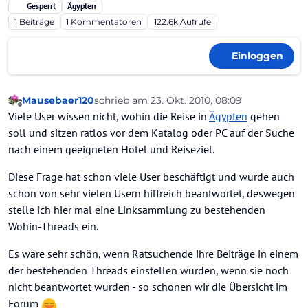
Gesperrt
Ägypten
1
Beiträge
1
Kommentatoren
122.6k
Aufrufe
Einloggen
Mausebaer120
schrieb am
23. Okt. 2010, 08:09
zuletzt editiert von
Offline
Viele User wissen nicht, wohin die Reise in
Ägypten
gehen
soll und sitzen ratlos vor dem Katalog oder PC auf der Suche
nach einem geeigneten Hotel und Reiseziel.
Diese Frage hat schon viele User beschäftigt und wurde auch
schon von sehr vielen Usern hilfreich beantwortet, deswegen
stelle ich hier mal eine Linksammlung zu bestehenden
Wohin-Threads ein.
Es wäre sehr schön, wenn Ratsuchende ihre Beiträge in einem
der bestehenden Threads einstellen würden, wenn sie noch
nicht beantwortet wurden - so schonen wir die Übersicht im
Forum