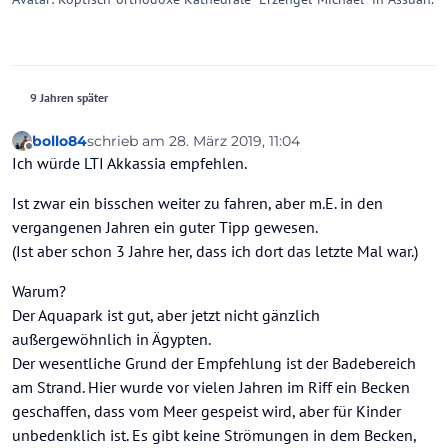
9 Jahren später
bollo84
schrieb am
28. März 2019, 11:04
zuletzt editiert von
Offline
Ich würde LTI Akkassia empfehlen.
Ist zwar ein bisschen weiter zu fahren, aber m.E. in den
vergangenen Jahren ein guter Tipp gewesen.
(Ist aber schon 3 Jahre her, dass ich dort das letzte Mal war.)
Warum?
Der Aquapark ist gut, aber jetzt nicht gänzlich
außergewöhnlich in Ägypten.
Der wesentliche Grund der Empfehlung ist der Badebereich
am Strand. Hier wurde vor vielen Jahren im Riff ein Becken
geschaffen, dass vom Meer gespeist wird, aber für Kinder
unbedenklich ist. Es gibt keine Strömungen in dem Becken,