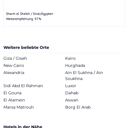
Sharm el Sheikh / Sinai/Ägypten
Weiterempfehlung: 97%
Weitere beliebte Orte
Giza / Giseh
Kairo
New Cairo
Hurghada
Alexandria
Ain El Sukhna / Ain
Soukhna
Sidi Abd El Rahman
Luxor
El Gouna
Dahab
El Alamein
Aswan
Marsa Matrouh
Borg El Arab
Hotels in der Nähe