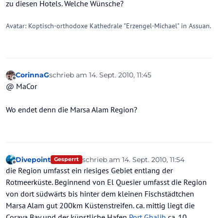
zu diesen Hotels. Welche Wünsche?
Avatar: Koptisch-orthodoxe Kathedrale "Erzengel-Michael" in Assuan.
CorinnaG
schrieb am
14. Sept. 2010, 11:45
zuletzt editiert von
Offline
@ MaCor
Wo endet denn die Marsa Alam Region?
Divepoint
schrieb am
14. Sept. 2010, 11:54
Gesperrt
zuletzt editiert von
Offline
die Region umfasst ein riesiges Gebiet entlang der
Rotmeerküste. Beginnend von El Quesier umfasst die Region
von dort südwärts bis hinter dem kleinen Fischstädtchen
Marsa Alam gut 200km Küstenstreifen. ca. mittig liegt die
Coraya Bay und der künstliche Hafen
Port Ghalib
ca. 10