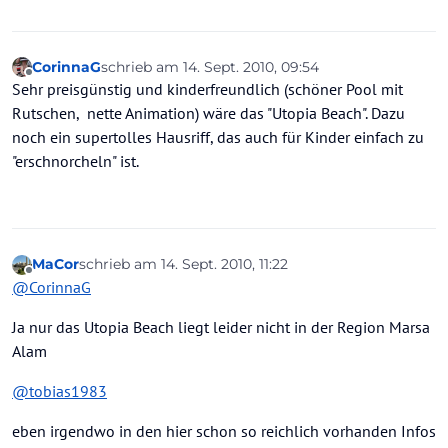
CorinnaG
schrieb am
14. Sept. 2010, 09:54
zuletzt editiert von
Offline
Sehr preisgünstig und kinderfreundlich (schöner Pool mit
Rutschen, nette Animation) wäre das "Utopia Beach". Dazu
noch ein supertolles Hausriff, das auch für Kinder einfach zu
"erschnorcheln" ist.
MaCor
schrieb am
14. Sept. 2010, 11:22
zuletzt editiert von
Offline
@
CorinnaG
Ja nur das Utopia Beach liegt leider nicht in der Region Marsa
Alam
@
tobias1983
eben irgendwo in den hier schon so reichlich vorhanden Infos