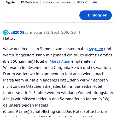
Ägypten
10
Beiträge
5
Kommentatoren
16.7k
Aufrufe
Einloggen
call2008
schrieb am
13. Sept. 2010, 20:41
C
zuletzt editiert von
Offline
Hallo ,
wir waren in diesem Sommer zum ersten mal in
Ägypten
und
waren "begeistert" kann mir jemand ein tolles nicht zu großes
(bis 350 Zimmer) Hotel in
Marsa Alam
empfehelen ?
Wir waren in diesem Jahr im Gorgonia Beach und es war toll.
Darum wollen wir im kommenden Jahr auch wieder nach
Marsa Alam nur in ein anderes Hotel, denn wir wir gehören
nicht zu den Urlaubern die jedes Jahr in das selbe Hotel
fahren. so alle 2-3 Jahre werden wir dann Wiederholungstäter.
Ach ja wir müssen leider in den Sommerferien fahren (NRW)
da unsere beiden Mädels
(6 und 9 Jahre) Schulpflichtig sind. Das Hotel sollte für uns