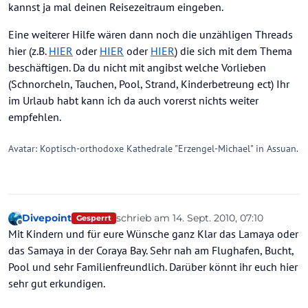
kannst ja mal deinen Reisezeitraum eingeben.
Eine weiterer Hilfe wären dann noch die unzähligen Threads
hier (z.B.
HIER
oder
HIER
oder
HIER
) die sich mit dem Thema
beschäftigen. Da du nicht mit angibst welche Vorlieben
(Schnorcheln, Tauchen, Pool, Strand, Kinderbetreung ect) Ihr
im Urlaub habt kann ich da auch vorerst nichts weiter
empfehlen.
Avatar: Koptisch-orthodoxe Kathedrale "Erzengel-Michael" in Assuan.
Divepoint
schrieb am
14. Sept. 2010, 07:10
Gesperrt
zuletzt editiert von
Offline
Mit Kindern und für eure Wünsche ganz Klar das Lamaya oder
das Samaya in der Coraya Bay. Sehr nah am Flughafen, Bucht,
Pool und sehr Familienfreundlich. Darüber könnt ihr euch hier
sehr gut erkundigen.