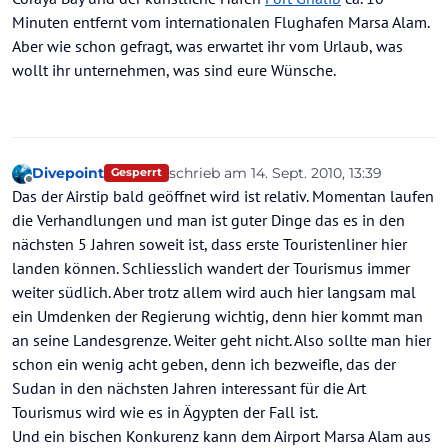
Minuten entfernt vom internationalen Flughafen Marsa Alam.
Aber wie schon gefragt, was erwartet ihr vom Urlaub, was
wollt ihr unternehmen, was sind eure Wünsche.
Divepoint
schrieb am
14. Sept. 2010, 13:39
Gesperrt
zuletzt editiert von
Offline
Das der Airstip bald geöffnet wird ist relativ. Momentan laufen
die Verhandlungen und man ist guter Dinge das es in den
nächsten 5 Jahren soweit ist, dass erste Touristenliner hier
landen können. Schliesslich wandert der Tourismus immer
weiter südlich. Aber trotz allem wird auch hier langsam mal
ein Umdenken der Regierung wichtig, denn hier kommt man
an seine Landesgrenze. Weiter geht nicht. Also sollte man hier
schon ein wenig acht geben, denn ich bezweifle, das der
Sudan in den nächsten Jahren interessant für die Art
Tourismus wird wie es in Ägypten der Fall ist.
Und ein bischen Konkurenz kann dem Airport Marsa Alam aus