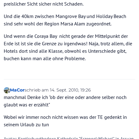
preislicher Sicht sicher nicht Schaden.
Und die 40km zwischen Mangrove Bay und Holiday Beach
sind sehr wohl der Region Marsa Alam zugeordnet.
Und wenn die Coraya Bay nicht gerade der Mittelpunkt der
Erde ist ist sie die Grenze zu irgendwas! Naja, trotz allem, die
Hotels dort sind alle Klasse, obwohl es Unterschiede gibt,
buchen kann man alle ohne Probleme.
MaCor
schrieb am
14. Sept. 2010, 19:26
zuletzt editiert von
Offline
manchmal Denke ich "ob der eine oder andere selber noch
glaubt was er erzählt"
Wobei wir immer noch nicht wissen was der TE gedenkt in
seinem Urlaub zu tun
Avatar: Koptisch-orthodoxe Kathedrale "Erzengel-Michael" in Assuan.