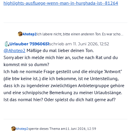
highlights-ausfluege-wenn-man-in-hurghada-ist--81264
Ahotep2
Ich labere nicht, bitte einen anderen Ton. Es war schon
sehr auffällig, das gleichzeitige Erscheinen sorry. Du
Urlauber 75960651
schrieb am
11. Juni 2026, 12:52
kannst dich gerne an den Ausflugsthread ab Hurghada
zuletzt editiert von
Offline
@
Ahotep2
Mäßige du mal lieber deinen Ton.
anhängen. Zu finden über den obigen
Willkommensthread
Sorry aber ich melde mich hier an, suche nach Rat und du
https://www.holidaycheck.de/foren/aegypten-
kommst mir so dumm?
48/welche-highlights-ausfluege-wenn-man-in-
Ich hab ne normale Frage gestellt und die einzige "Antwort"
hurghada-ist--81264
(die btw keine ist..) die ich bekomme, ist ne Unterstellung,
dass ich zu irgendeiner zwielichtigen Anbietergruppe gehöre
und eine schnippische Bemerkung zu meiner Urlaubslänge.
Ist das normal hier? Oder spielst du dich halt gerne auf?
Ahotep2
sperrte dieses Thema am
11. Juni 2026, 12:59