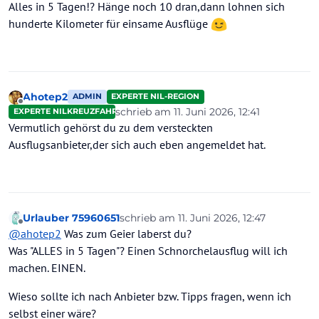
Alles in 5 Tagen!? Hänge noch 10 dran,dann lohnen sich
hunderte Kilometer für einsame Ausflüge
Ahotep2
ADMIN
EXPERTE NIL-REGION
Offline
schrieb am
11. Juni 2026, 12:41
EXPERTE NILKREUZFAHRTEN
zuletzt editiert von
Vermutlich gehörst du zu dem versteckten
Ausflugsanbieter,der sich auch eben angemeldet hat.
Urlauber 75960651
schrieb am
11. Juni 2026, 12:47
zuletzt editiert von Urlauber 75960651
6
Offline
@
ahotep2
Was zum Geier laberst du?
Was "ALLES in 5 Tagen"? Einen Schnorchelausflug will ich
machen. EINEN.
Wieso sollte ich nach Anbieter bzw. Tipps fragen, wenn ich
selbst einer wäre?