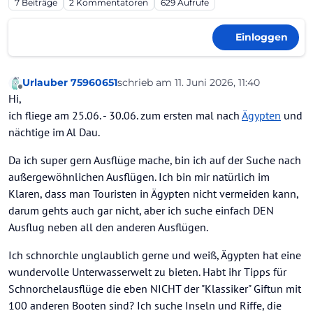
7
Beiträge
2
Kommentatoren
629
Aufrufe
Einloggen
Urlauber 75960651
schrieb am
11. Juni 2026, 11:40
zuletzt editiert von
Offline
Hi,
ich fliege am 25.06. - 30.06. zum ersten mal nach
Ägypten
und
nächtige im Al Dau.
Da ich super gern Ausflüge mache, bin ich auf der Suche nach
außergewöhnlichen Ausflügen. Ich bin mir natürlich im
Klaren, dass man Touristen in Ägypten nicht vermeiden kann,
darum gehts auch gar nicht, aber ich suche einfach DEN
Ausflug neben all den anderen Ausflügen.
Ich schnorchle unglaublich gerne und weiß, Ägypten hat eine
wundervolle Unterwasserwelt zu bieten. Habt ihr Tipps für
Schnorchelausflüge die eben NICHT der "Klassiker" Giftun mit
100 anderen Booten sind? Ich suche Inseln und Riffe, die