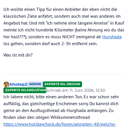
Ich wollte einen Tipp für einen Anbieter der eben nicht die
klassischen Ziele anfährt, sondern auch mal was anderes im
Angebot hat. Und mit "ich nehme eine längere Anreise" in Kauf
meinte ich nicht hunderte Kilometer (keine Ahnung wo du das
her hast???), sondern es muss NICHT zwingend ab
Hurghada
los gehen, sondern darf auch 2-3h entfernt sein.
Was ist mit dir?
Ahotep2
ADMIN
EXPERTE NIL-REGION
Offline
schrieb am
11. Juni 2026, 12:50
EXPERTE NILKREUZFAHRTEN
zuletzt editiert von Ahotep2
6. Nov. 2026,
Ich labere nicht, bitte einen anderen Ton. Es war schon sehr
auffällig, das gleichzeitige Erscheinen sorry. Du kannst dich
gerne an den Ausflugsthread ab Hurghada anhängen. Zu
finden über den obigen Willkommensthread
https://www.holidaycheck.de/foren/aegypten-48/welche-