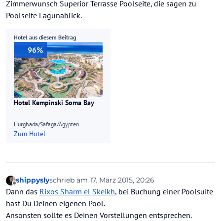
Zimmerwunsch Superior Terrasse Poolseite, die sagen zu
Poolseite Lagunablick.
Hotel aus diesem Beitrag
96%
Hotel Kempinski Soma Bay
Hurghada/Safaga/Ägypten
Zum Hotel
shippysly
schrieb am
17. März 2015, 20:26
zuletzt editiert von
Offline
Dann das
Rixos Sharm el Skeikh
, bei Buchung einer Poolsuite
hast Du Deinen eigenen Pool.
Ansonsten sollte es Deinen Vorstellungen entsprechen.