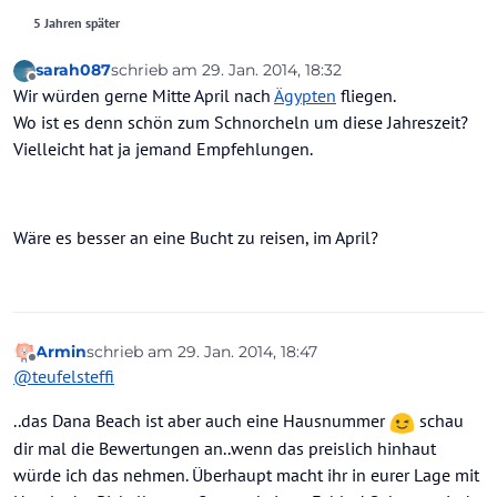
5 Jahren später
sarah087
schrieb am
29. Jan. 2014, 18:32
zuletzt editiert von
Offline
Wir würden gerne Mitte April nach
Ägypten
fliegen.
Wo ist es denn schön zum Schnorcheln um diese Jahreszeit?
Vielleicht hat ja jemand Empfehlungen.
Wäre es besser an eine Bucht zu reisen, im April?
Armin
schrieb am
29. Jan. 2014, 18:47
zuletzt editiert von
Offline
@
teufelsteffi
..das Dana Beach ist aber auch eine Hausnummer
schau
dir mal die Bewertungen an..wenn das preislich hinhaut
würde ich das nehmen. Überhaupt macht ihr in eurer Lage mit