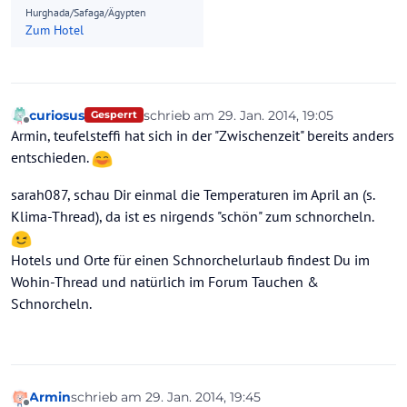
Hurghada/Safaga/Ägypten
Zum Hotel
curiosus
schrieb am
29. Jan. 2014, 19:05
Gesperrt
zuletzt editiert von
Offline
Armin, teufelsteffi hat sich in der "Zwischenzeit" bereits anders
entschieden.
sarah087, schau Dir einmal die Temperaturen im April an (s.
Klima-Thread), da ist es nirgends "schön" zum schnorcheln.
Hotels und Orte für einen Schnorchelurlaub findest Du im
Wohin-Thread und natürlich im Forum Tauchen &
Schnorcheln.
Armin
schrieb am
29. Jan. 2014, 19:45
zuletzt editiert von