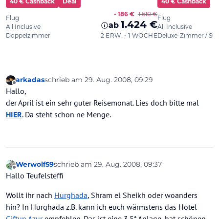
arkadas
schrieb am
29. Aug. 2008, 09:29
zuletzt editiert von
Offline
Hallo,
der April ist ein sehr guter Reisemonat. Lies doch bitte mal
HIER
. Da steht schon ne Menge.
Werwolf59
schrieb am
29. Aug. 2008, 09:37
zuletzt editiert von
Offline
Hallo Teufelsteffi
Wollt ihr nach
Hurghada
, Shram el Sheikh oder woanders
hin? In Hurghada z.B. kann ich euch wärmstens das Hotel
Giftun Azur
empfehlen. Das ist eine 3.5* Anlage, hat schönen