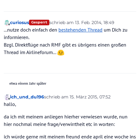
curiosus
schrieb am
13. Feb. 2014, 18:49
Gesperrt
zuletzt editiert von
Offline
...nutze doch einfach den
bestehenden Thread
um Dich zu
informieren.
Bzgl. Direktflüge nach RMF gibt es übrigens einen großen
Thread im Airlineforum...
etwa einem Jahr später
ich_und_du196
schrieb am
15. März 2015, 07:52
zuletzt editiert von
Offline
hallo,
da ich mit meinem anliegen hierher verwiesen wurde, nun
hier nochmal meine frage/verwirrtheit etc in worten:
ich würde gerne mit meinem freund ende april eine woche ins