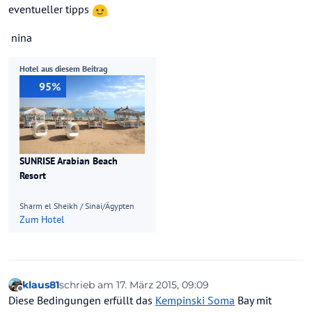
eventueller tipps
nina
Hotel aus diesem Beitrag
95%
SUNRISE Arabian Beach
Resort
Sharm el Sheikh / Sinai/Ägypten
Zum Hotel
klaus81
schrieb am
17. März 2015, 09:09
zuletzt editiert von
Offline
Diese Bedingungen erfüllt das
Kempinski Soma
Bay mit