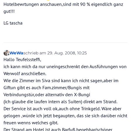
Hotelbewrtungen anschauen,sind mit 90 % eigendlich ganz
gut!!!
LG tascha
WeWa
schrieb am
29. Aug. 2008, 10:25
zuletzt editiert von
Offline
Hallo Teufelssteffi,
ich kann mich da nur uneingeschrenkt den Ausführungen von
Werwolf anschließen.
Wie die Zimmer im Siva sind kann ich nicht sagen,aber im
Giftun gibt es auch Fam.zimmer/Bungis mit
Verbindungstür,oder alternativ den X-Bungi
(ich glaube die laufen intern als Suiten) direkt am Strand.
Der Service ist auch voll ok,auch ohne Trinkgeld. Wäre aber
gelogen ,würde ich jetzt begaupten, das sie sich darüber nicht
freuen wenns welches gibt.
Der Strand am Hotel ist auch Barfuß begehbar(schöner