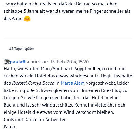
Offline
..sorry hatte nicht realisiert daß der Beitrag so mal eben
schlappe 5 Jahre alt war..da waren meine Finger schneller als
das Auge
15 Tagen später
paulaft
schrieb am
13. Feb. 2014, 18:20
zuletzt editiert von
Offline
Hallo, wir wollen März/April nach Ägypten fliegen und nun
suchen wir ein Hotel das etwas windgeschützt liegt. Uns hätte
das
Iberotel Coraya Beach
in
Marsa Alam
vorgeschwebt, leider
habe ich große Schwierigkeiten von Ffm einen Direktflug zu
kriegen. So wie ich gelesen habe liegt das Hotel in einer
Bucht und ist sehr windgeschützt. Kennt Ihr vielleicht noch
einige Hotels die etwas vom Wind verschont bleiben.
Gruß und Danke für Antworten
Paula