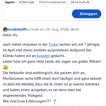
Ägypten
16
Beiträge
13
Kommentatoren
28.4k
Aufrufe
Einloggen
teufelsteffi
schrieb am
29. Aug. 2008, 08:26
zuletzt editiert von
Offline
Hallo Ihr,
nach vielen Urlauben in der
Türkei
wollen wir, mit 7 jähriger,
im April mal etwas anderes ausprobieren. Aufgrund des
Klimas haben wir an
Ägypten
gedacht.
Leider höre ich ganz viele Leute, die sagen um gottes Willen!
Die Verkäufer sind aufdringlich, die packen dich an,
Montesumas rache trifft einen dort häufiger und ganz aktuell
ist jetzt die debatte, dass die AL Hotel nu pi warme Getränke
und kaltes essen ausgeben, es sei denn man hat
etsprechendes Trinkgeld.
Wie sind Eure Erfahrungen???