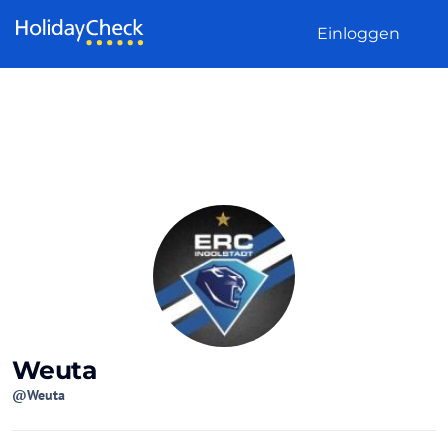
Weiter zum Inhalt
Einloggen
Weuta
@Weuta