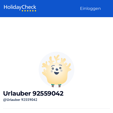
Weiter zum Inhalt
Einloggen
Urlauber 92559042
@Urlauber 92559042