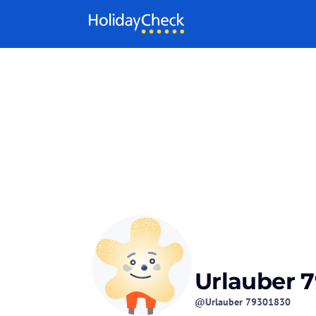
Weiter zum Inhalt
Urlauber 
@Urlauber 79301830