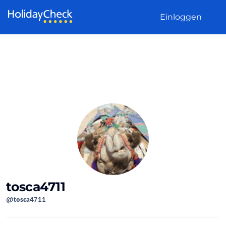
Weiter zum Inhalt
Einloggen
tosca4711
@tosca4711