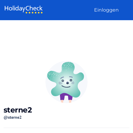
Weiter zum Inhalt
Einloggen
sterne2
@sterne2