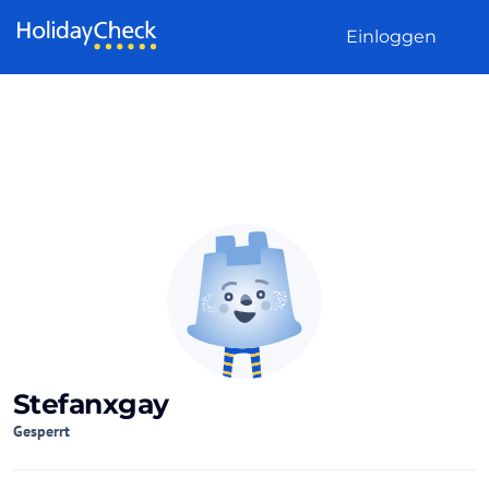
Weiter zum Inhalt
Einloggen
Stefanxgay
Gesperrt