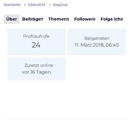
Startseite
Übersicht
SiegiJue
Über
Beiträge
Themen
Follower
Folge ich
7
3
0
0
Profilaufrufe
Beigetreten
24
11. März 2018, 06:45
Zuletzt online
vor 16 Tagen