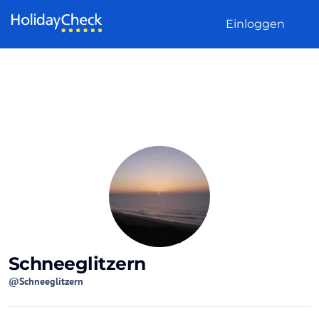
Weiter zum Inhalt
Einloggen
Schneeglitzern
@Schneeglitzern