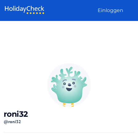
Weiter zum Inhalt
Einloggen
roni32
@roni32