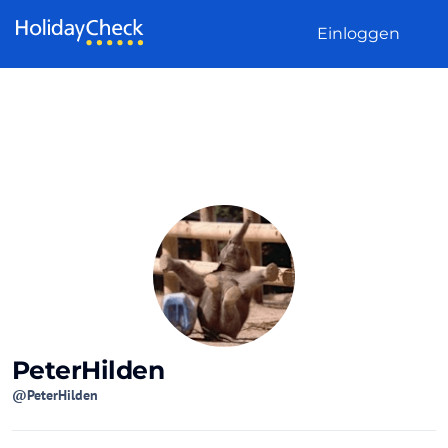
Weiter zum Inhalt
Einloggen
PeterHilden
@PeterHilden