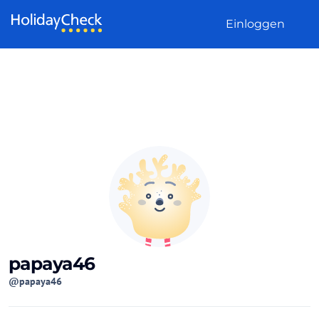
Weiter zum Inhalt
Einloggen
papaya46
@papaya46