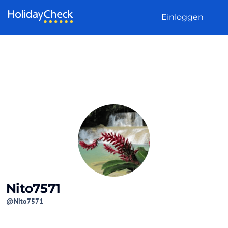
Weiter zum Inhalt
Einloggen
Nito7571
@Nito7571