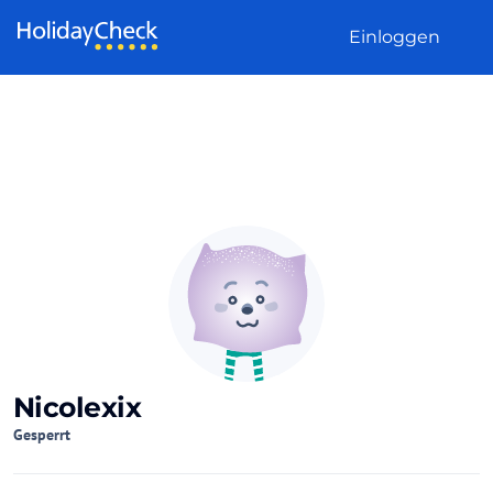
Weiter zum Inhalt
Einloggen
Nicolexix
Gesperrt