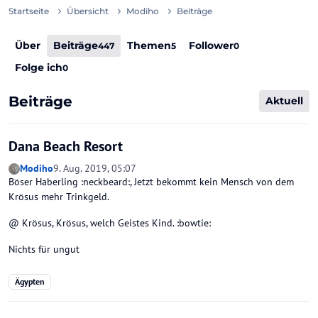
Startseite
Übersicht
Modiho
Beiträge
Über
Beiträge
Themen
Follower
447
5
0
Folge ich
0
Beiträge
Aktuell
Dana Beach Resort
Modiho
9. Aug. 2019, 05:07
Böser Haberling :neckbeard:, Jetzt bekommt kein Mensch von dem
Krösus mehr Trinkgeld.
@ Krösus, Krösus, welch Geistes Kind. :bowtie:
Nichts für ungut
Ägypten