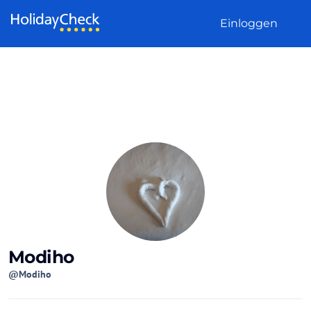
Weiter zum Inhalt
Einloggen
Modiho
@Modiho