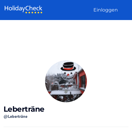
Weiter zum Inhalt
Einloggen
Leberträne
@Leberträne