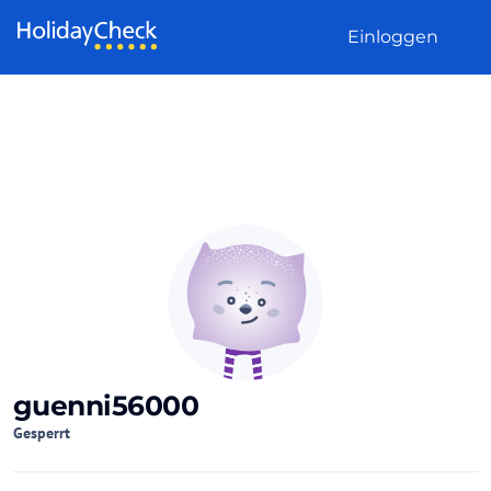
Weiter zum Inhalt
Einloggen
guenni56000
Gesperrt