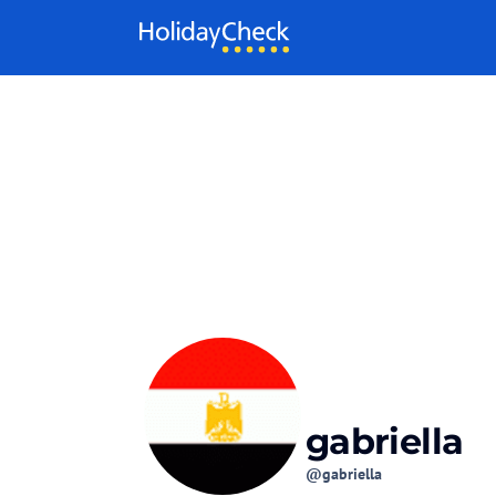
Weiter zum Inhalt
gabriella
@gabriella