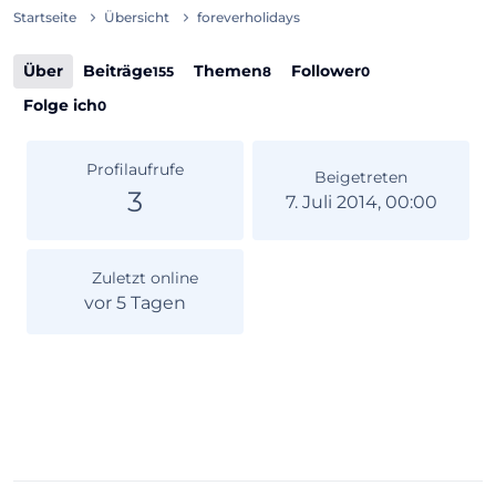
Startseite
Übersicht
foreverholidays
Über
Beiträge
Themen
Follower
155
8
0
Folge ich
0
Profilaufrufe
Beigetreten
3
7. Juli 2014, 00:00
Zuletzt online
vor 5 Tagen