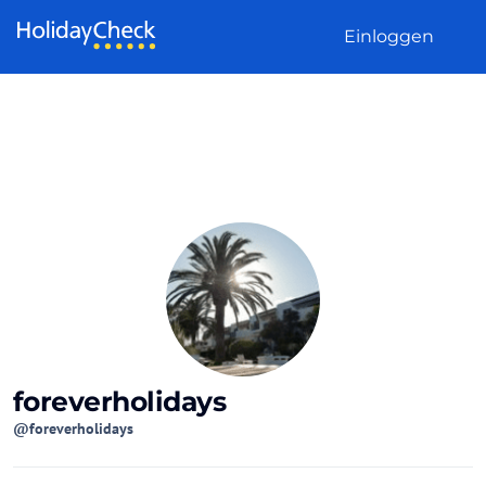
Weiter zum Inhalt
Einloggen
foreverholidays
@foreverholidays