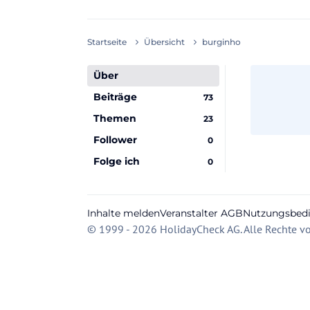
Startseite
Übersicht
burginho
Über
Beiträge
73
Themen
23
Follower
0
Folge ich
0
Inhalte melden
Veranstalter AGB
Nutzungsbed
© 1999 - 2026 HolidayCheck AG. Alle Rechte vo