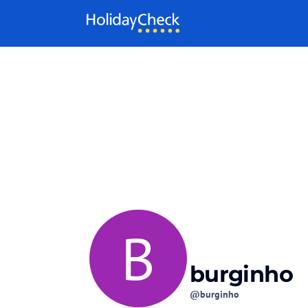
Weiter zum Inhalt
B
burginho
@burginho