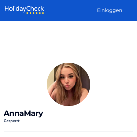
Weiter zum Inhalt
Einloggen
AnnaMary
Gesperrt