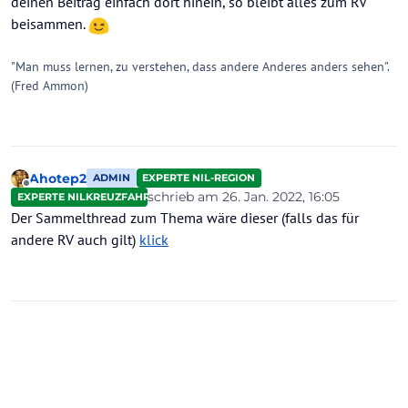
deinen Beitrag einfach dort hinein, so bleibt alles zum RV
beisammen.
"Man muss lernen, zu verstehen, dass andere Anderes anders sehen".
(Fred Ammon)
Ahotep2
ADMIN
EXPERTE NIL-REGION
Offline
schrieb am
26. Jan. 2022, 16:05
EXPERTE NILKREUZFAHRTEN
zuletzt editiert von
Der Sammelthread zum Thema wäre dieser (falls das für
andere RV auch gilt)
klick