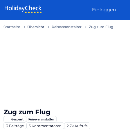
Weiter zum Inhalt
Einloggen
Startseite
Übersicht
Reiseveranstalter
Zug zum Flug
Zug zum Flug
Gesperrt
Reiseveranstalter
3
Beiträge
3
Kommentatoren
2.7k
Aufrufe