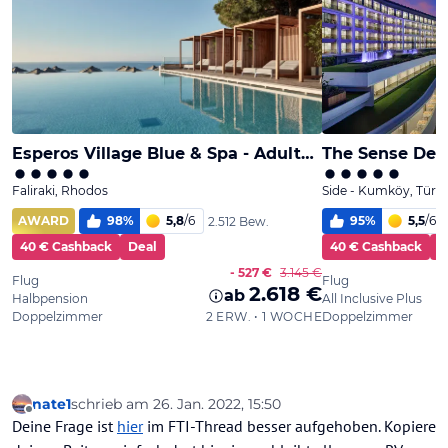
nate1
schrieb am
26. Jan. 2022, 15:50
zuletzt editiert von
Offline
Deine Frage ist
hier
im FTI-Thread besser aufgehoben. Kopiere