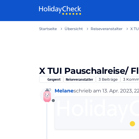
Weiter zum Inhalt
Startseite
Übersicht
Reiseveranstalter
X TU
X TUI Pauschalreise/ Fl
Gesperrt
Reiseveranstalter
3
Beiträge
3
Komme
Melane
schrieb am
13. Apr. 2023, 2
zuletzt editiert von
Offline