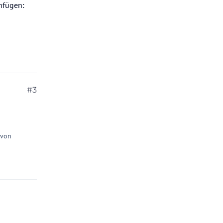
nfügen:
leichen Tag
lug der
mand
g nicht
kann auch
#3
leichen
 von
was meine