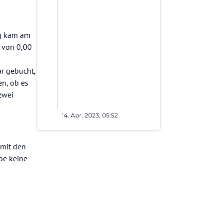
ng kam am
s von 0,00
ar gebucht,
en, ob es
zwei
14. Apr. 2023, 05:52
 mit den
abe keine