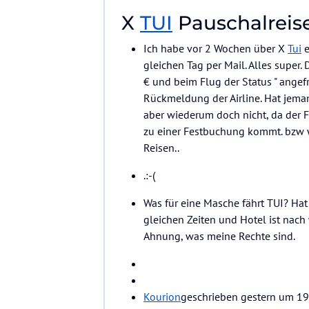
X
TUI
Pauschalreise
Ich habe vor 2 Wochen über X
Tui
e
gleichen Tag per Mail. Alles super.
€ und beim Flug der Status " ange
Rückmeldung der Airline. Hat jeman
aber wiederum doch nicht, da der Fl
zu einer Festbuchung kommt. bzw w
Reisen..
.:-(
Was für eine Masche fährt TUI? Ha
gleichen Zeiten und Hotel ist nach 
Ahnung, was meine Rechte sind.
Kourion
geschrieben gestern um 19