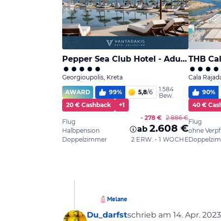
Melane
Du_darfst
schrieb am
14. Apr. 2023
zuletzt editiert von