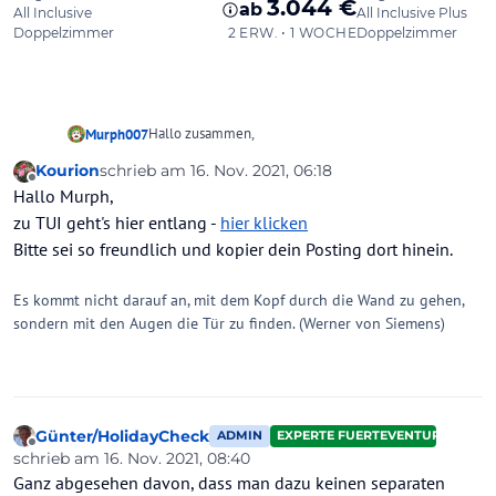
Hallo zusammen,
Murph007
Kourion
schrieb am
16. Nov. 2021, 06:18
ich wollte eben über TUI eine Reise nach Ägypten ins
zuletzt editiert von
Offline
Hallo Murph,
Malikia Resort Abu Dabbab buchen, aber komme mit
den Zimmerbezeichnungen nicht klar.
Weiter oben stehen noch 2 etwas günstigere
zu TUI geht's hier entlang -
hier klicken
Die Standardbeschreibungen von TUI sind klar. Da
Angebote:
Bitte sei so freundlich und kopier dein Posting dort hinein.
steht dann "Erwachsener Standard room
DZX1
", dazu
Einzelbelegung Standard Zimmer (Gartenblick)
7AE
Es steht nichts von Sparzimmer, oder Eco-Room,
finde ich auch die Beschreibung.
Einzelbelegung Standard Zimmer (Gartenblick)
ZVI
sondern nur Standardzimmer 7AE oder ZVI ..... weiß
Es kommt nicht darauf an, mit dem Kopf durch die Wand zu gehen,
jemand, was das dann heißt bzw. bedeutet? Konnte
Gruß
sondern mit den Augen die Tür zu finden. (Werner von Siemens)
auch über Google nichts dazu finden.
Murph
===
Günter/HolidayCheck
ADMIN
EXPERTE FUERTEVENTURA
Offline
schrieb am
16. Nov. 2021, 08:40
zuletzt editiert von Günter/HolidayCheck
Ganz abgesehen davon, dass man dazu keinen separaten