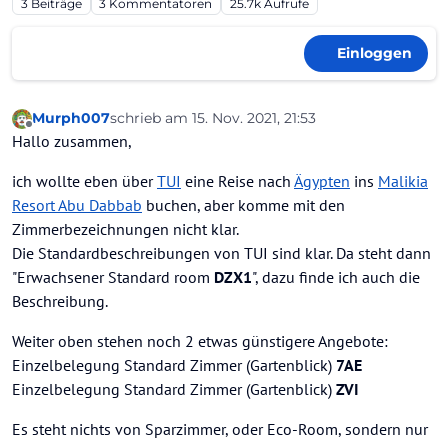
3
Beiträge
3
Kommentatoren
25.7k
Aufrufe
Einloggen
Murph007
schrieb am
15. Nov. 2021, 21:53
zuletzt editiert von
Offline
Hallo zusammen,
ich wollte eben über
TUI
eine Reise nach
Ägypten
ins
Malikia
Resort Abu Dabbab
buchen, aber komme mit den
Zimmerbezeichnungen nicht klar.
Die Standardbeschreibungen von TUI sind klar. Da steht dann
"Erwachsener Standard room
DZX1
", dazu finde ich auch die
Beschreibung.
Weiter oben stehen noch 2 etwas günstigere Angebote:
Einzelbelegung Standard Zimmer (Gartenblick)
7AE
Einzelbelegung Standard Zimmer (Gartenblick)
ZVI
Es steht nichts von Sparzimmer, oder Eco-Room, sondern nur