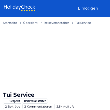
Weiter zum Inhalt
Einloggen
Startseite
Übersicht
Reiseveranstalter
Tui Service
Tui Service
Gesperrt
Reiseveranstalter
2
Beiträge
2
Kommentatoren
2.5k
Aufrufe