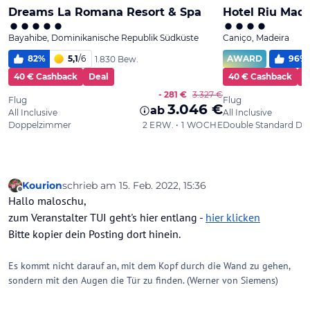
Kourion
schrieb am
15. Feb. 2022, 15:36
zuletzt editiert von Kourion
Offline
Hallo maloschu,
zum Veranstalter TUI geht's hier entlang -
hier klicken
Bitte kopier dein Posting dort hinein.
Es kommt nicht darauf an, mit dem Kopf durch die Wand zu gehen,
sondern mit den Augen die Tür zu finden. (Werner von Siemens)