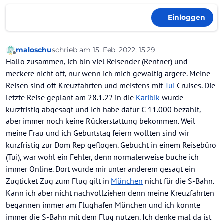
Einloggen
maloschu
schrieb am
15. Feb. 2022, 15:29
zuletzt editiert von
Offline
Hallo zusammen, ich bin viel Reisender (Rentner) und
meckere nicht oft, nur wenn ich mich gewaltig ärgere. Meine
Reisen sind oft Kreuzfahrten und meistens mit
Tui
Cruises. Die
letzte Reise geplant am 28.1.22 in die
Karibik
wurde
kurzfristig abgesagt und ich habe dafür € 11.000 bezahlt,
aber immer noch keine Rückerstattung bekommen. Weil
meine Frau und ich Geburtstag feiern wollten sind wir
kurzfristig zur Dom Rep geflogen. Gebucht in einem Reisebüro
(Tui), war wohl ein Fehler, denn normalerweise buche ich
immer Online. Dort wurde mir unter anderem gesagt ein
Zugticket Zug zum Flug gilt in
München
nicht für die S-Bahn.
Kann ich aber nicht nachvollziehen denn meine Kreuzfahrten
begannen immer am Flughafen München und ich konnte
immer die S-Bahn mit dem Flug nutzen. Ich denke mal da ist