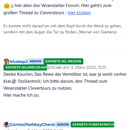
), hier aber das Veranstalter Forum: Hier geht's zum
großen Thread zu Cleverstours -
hier klicken
Es kommt nicht darauf an, mit dem Kopf durch die Wand zu gehen,
sondern mit den Augen die Tür zu finden. (Werner von Siemens)
Ahotep2
ADMIN
EXPERTE NIL-REGION
Offline
schrieb am
3. März 2023, 13:31
EXPERTE NILKREUZFAHRTEN
zuletzt editiert von
Danke Kourion. Das Rewe der Vermittler ist, war ja wohl vorher
klar.@ Stollentroll: Ich bitte darum, den Thread zum
Veranstalter Clevertours zu nutzen.
Hier mache ich zu.
Günter/HolidayCheck
ADMIN
EXPERTE FUERTEVENTURA
Offline