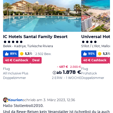
Kourion
schrieb am
3. März 2023, 12:36
zuletzt editiert von
Abwesend
Hallo Stollentroll2010.
Und da Rewe-Reisen kein Veranstalter ist (schreibst du ja auch