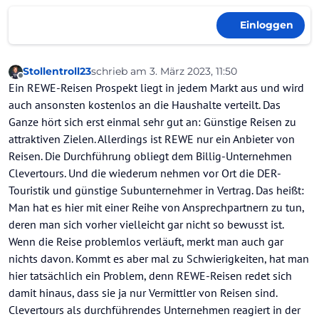
Einloggen
Stollentroll23
schrieb am
3. März 2023, 11:50
zuletzt editiert von
Offline
Ein REWE-Reisen Prospekt liegt in jedem Markt aus und wird
auch ansonsten kostenlos an die Haushalte verteilt. Das
Ganze hört sich erst einmal sehr gut an: Günstige Reisen zu
attraktiven Zielen. Allerdings ist REWE nur ein Anbieter von
Reisen. Die Durchführung obliegt dem Billig-Unternehmen
Clevertours. Und die wiederum nehmen vor Ort die DER-
Touristik und günstige Subunternehmer in Vertrag. Das heißt:
Man hat es hier mit einer Reihe von Ansprechpartnern zu tun,
deren man sich vorher vielleicht gar nicht so bewusst ist.
Wenn die Reise problemlos verläuft, merkt man auch gar
nichts davon. Kommt es aber mal zu Schwierigkeiten, hat man
hier tatsächlich ein Problem, denn REWE-Reisen redet sich
damit hinaus, dass sie ja nur Vermittler von Reisen sind.
Clevertours als durchführendes Unternehmen reagiert in der