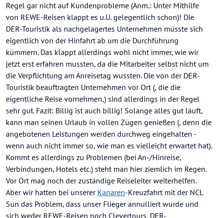
Regel gar nicht auf Kundenprobleme (Anm.: Unter Mithilfe
von REWE-Reisen klappt es u.U. gelegentlich schon)! Die
DER-Touristik als nachgelagertes Unternehmen müsste sich
eigentlich von der Hinfahrt ab um die Durchführung
kümmern. Das klappt allerdings wohl nicht immer, wie wir
jetzt erst erfahren mussten, da die Mitarbeiter selbst nicht um
die Verpflichtung am Anreisetag wussten. Die von der DER-
Touristik beauftragten Unternehmen vor Ort (, die die
eigentliche Reise vornehmen,) sind allerdings in der Regel
sehr gut. Fazit: Billig ist auch billig! Solange alles gut läuft,
kann man seinen Urlaub in vollen Zügen genießen (, denn die
angebotenen Leistungen werden durchweg eingehalten -
wenn auch nicht immer so, wie man es vielleicht erwartet hat).
Kommt es allerdings zu Problemen (bei An-/Hinreise,
Verbindungen, Hotels etc.) steht man hier ziemlich im Regen.
Vor Ort mag noch der zuständige Reiseleiter weiterhelfen.
Aber wir hatten bei unserer
Kanaren
-Kreuzfahrt mit der NCL
Sun das Problem, dass unser Flieger annulliert wurde und
sich weder REWE-Reisen noch Clevertours, DER-