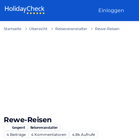
Weiter zum Inhalt
Einloggen
Startseite
Übersicht
Reiseveranstalter
Rewe-Reisen
Rewe-Reisen
Gesperrt
Reiseveranstalter
4
Beiträge
4
Kommentatoren
4.8k
Aufrufe