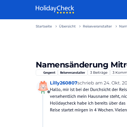
Weiter zum Inhalt
Startseite
Übersicht
Reiseveranstalter
Name
Namensänderung Mitre
Gesperrt
Reiseveranstalter
3
Beiträge
3
Komme
Lilly260807
schrieb am
24. Okt. 20
zuletzt editiert von L
Hallo, mir ist bei der Durchsicht der R
Offline
versehentlich mein Hausname steht, nich
Holidaycheck habe ich bereits über das
Reise startet mirgen in 4 Wochen. Viele