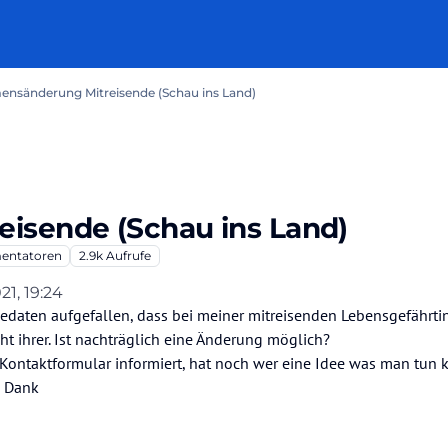
nsänderung Mitreisende (Schau ins Land)
isende (Schau ins Land)
ntatoren
2.9k
Aufrufe
21, 19:24
illy260807
eisedaten aufgefallen, dass bei meiner mitreisenden Lebensgefährti
t ihrer. Ist nachträglich eine Änderung möglich?
 Kontaktformular informiert, hat noch wer eine Idee was man tun 
n Dank