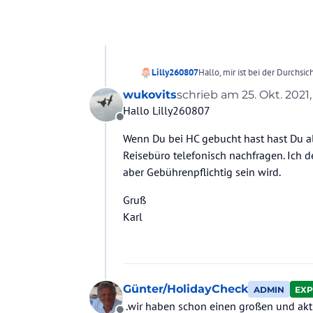
Lilly260807
Hallo, mir ist bei der Durchsi
mein Hausname steht, nicht ih
wukovits
schrieb am
25. Okt. 2021
Holidaycheck habe ich bereits
zuletzt editiert von
Hallo Lilly260807
startet mirgen in 4 Wochen. V
Offline
Wenn Du bei HC gebucht hast hast Du a
Reisebüro telefonisch nachfragen. Ic
aber Gebührenpflichtig sein wird.
Gruß
Karl
Günter/HolidayCheck
ADMIN
EXP
..wir haben schon einen großen und ak