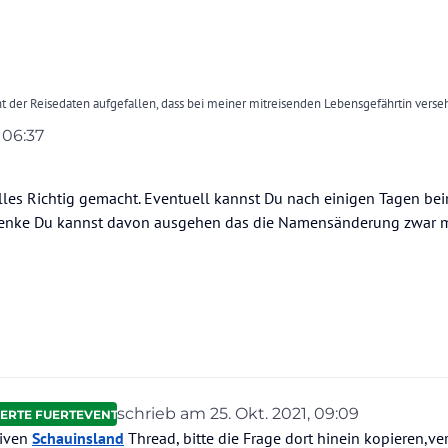
cht der Reisedaten aufgefallen, dass bei meiner mitreisenden Lebensgefährtin verse
rer. Ist nachträglich eine Änderung möglich?
, 06:37
 über das Kontaktformular informiert, hat noch wer eine Idee was man tun kann? D
ielen Dank
lles Richtig gemacht. Eventuell kannst Du nach einigen Tagen be
h denke Du kannst davon ausgehen das die Namensänderung zwar 
schrieb am
25. Okt. 2021, 09:09
ERTE FUERTEVENTURA
zuletzt editiert von Günter/HolidayCheck
tiven
Schauinsland
Thread, bitte die Frage dort hinein kopieren,ve