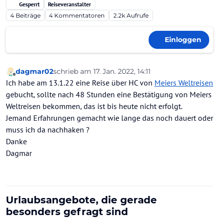
Gesperrt
Reiseveranstalter
4
Beiträge
4
Kommentatoren
2.2k
Aufrufe
Einloggen
dagmar02
schrieb am
17. Jan. 2022, 14:11
zuletzt editiert von
Offline
Ich habe am 13.1.22 eine Reise über HC von
Meiers Weltreisen
gebucht, sollte nach 48 Stunden eine Bestätigung von Meiers
Weltreisen bekommen, das ist bis heute nicht erfolgt.
Jemand Erfahrungen gemacht wie lange das noch dauert oder
muss ich da nachhaken ?
Danke
Dagmar