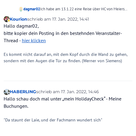
dagmar02
Ich habe am 13.1.22 eine Reise über HC von Meiers
Weltreisen gebucht, sollte nach 48 Stunden eine
Kourion
schrieb am
17. Jan. 2022, 14:41
Bestätigung von Meiers Weltreisen bekommen, das ist
zuletzt editiert von
Abwesend
Hallo dagmar02,
bis heute nicht erfolgt.
Jemand Erfahrungen gemacht wie lange das noch
bitte kopier dein Posting in den bestehnden Veranstalter-
dauert oder muss ich da nachhaken ?
Thread -
hier klicken
Danke
Dagmar
Es kommt nicht darauf an, mit dem Kopf durch die Wand zu gehen,
sondern mit den Augen die Tür zu finden. (Werner von Siemens)
HABERLING
schrieb am
17. Jan. 2022, 14:46
zuletzt editiert von
Offline
Hallo schau doch mal unter „mein HolidayCheck“ - Meine
Buchungen.
"Da staunt der Laie, und der Fachmann wundert sich"