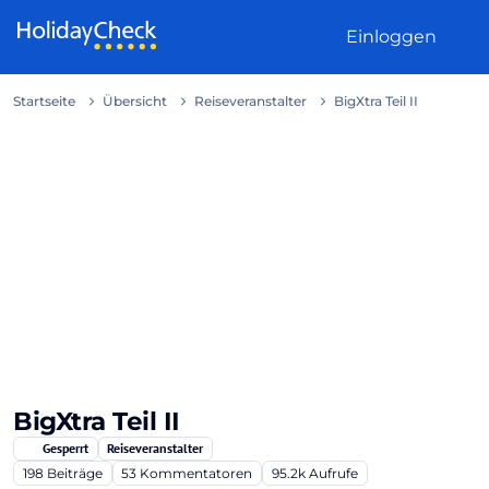
Weiter zum Inhalt
Einloggen
Startseite
Übersicht
Reiseveranstalter
BigXtra Teil II
BigXtra Teil II
Gesperrt
Reiseveranstalter
198
Beiträge
53
Kommentatoren
95.2k
Aufrufe