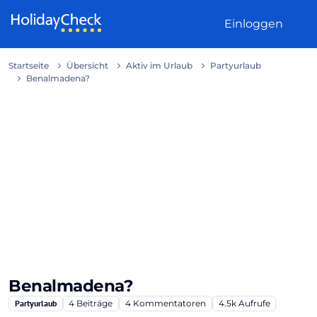
Weiter zum Inhalt
Einloggen
Startseite
Übersicht
Aktiv im Urlaub
Partyurlaub
Benalmadena?
Benalmadena?
Partyurlaub
4
Beiträge
4
Kommentatoren
4.5k
Aufrufe