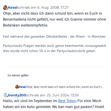
Kessi
schrieb am
6. Aug. 2008, 17:27
zuletzt editiert von
Offline
Ohje, aber nicht dass ich dann schuld bin, wenn es Euch in
Benalmadena nicht gefällt, nur weil ich Granne nimmer ohne
Bedenken weiterempfehle.
Fast während des gesamten Oktoberfestes - der Wiesn - in München.
Partyurlaubs-Fragen werden auch gerne beantwortet, vorausgesetzt
dies wurde nicht schon 50 x in der Partyurlaubsrubrik getan.
16 Jahren später
Kessi
Ohje, aber nicht dass ich dann schuld bin, wenn es Euch in
Benalmadena nicht gefällt, nur weil ich Granne nimmer
borsty200
schrieb am
25. Juni 2024, 13:59
ohne Bedenken weiterempfehle.
zuletzt editiert von
Offline
Hallo, wir sind im September im
Best Triton
. Für eine Woch
haben wir ein Auto gemietet. Wo kan man gut parken? Hotel