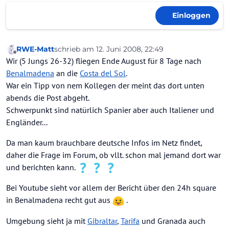
Einloggen
RWE-Matt
schrieb am
12. Juni 2008, 22:49
zuletzt editiert von
Offline
Wir (5 Jungs 26-32) fliegen Ende August für 8 Tage nach
Benalmadena
an die
Costa del Sol
.
War ein Tipp von nem Kollegen der meint das dort unten
abends die Post abgeht.
Schwerpunkt sind natürlich Spanier aber auch Italiener und
Engländer...
Da man kaum brauchbare deutsche Infos im Netz findet,
daher die Frage im Forum, ob vllt. schon mal jemand dort war
und berichten kann.
Bei Youtube sieht vor allem der Bericht über den 24h square
in Benalmadena recht gut aus
.
Umgebung sieht ja mit
Gibraltar
,
Tarifa
und Granada auch